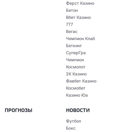
Ферст Казино
Бетон
Вбет Казино
777
Вегас
Чемпион Клаб
Беткинг
СуперГра
Чемпион
Космолот
2К Казино
Фавбет Казино
Космобет
Казино Юа
ПРОГНОЗЫ
НОВОСТИ
Футбол
Бокс