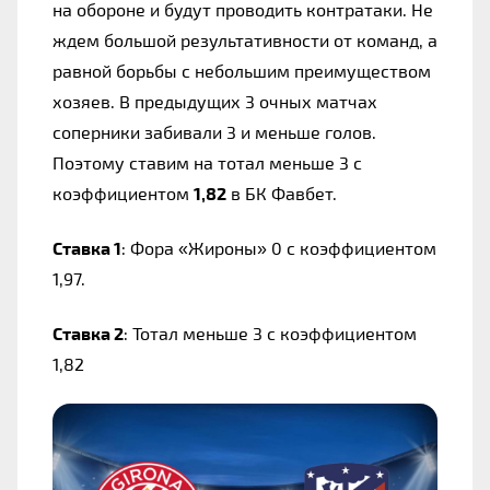
на обороне и будут проводить контратаки. Не 
ждем большой результативности от команд, а 
равной борьбы с небольшим преимуществом 
хозяев. В предыдущих 3 очных матчах 
соперники забивали 3 и меньше голов. 
Поэтому ставим на тотал меньше 3 с 
коэффициентом 
1,82
 в БК Фавбет.
Ставка 1
: Фора «Жироны» 0 с коэффициентом 
1,97.
Ставка 2
: Тотал меньше 3 с коэффициентом 
1,82