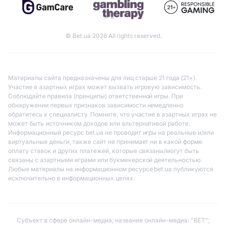
© Bet.ua 2026 All rights reserved.
Материалы сайта предназначены для лиц старше 21 года (21+).
Участие в азартных играх может вызвать игровую зависимость.
Соблюдайте правила (принципы) ответственной игры. При
обнаружении первых признаков зависимости немедленно
обратитесь к специалисту. Помните, что участие в азартных играх не
может быть источником доходов или альтернативой работе.
Информационный ресурс bet.ua не проводит игры на реальные и/или
виртуальные деньги, также сайт не принимает ни в какой форме
оплату ставок и других платежей, которые связаны/могут быть
связаны с азартными играми или букмекерской деятельностью.
Любые материалы на информационном ресурсе bet.ua публикуются
исключительно в информационных целях.
Субъект в сфере онлайн-медиа; название онлайн-медиа: "BET";