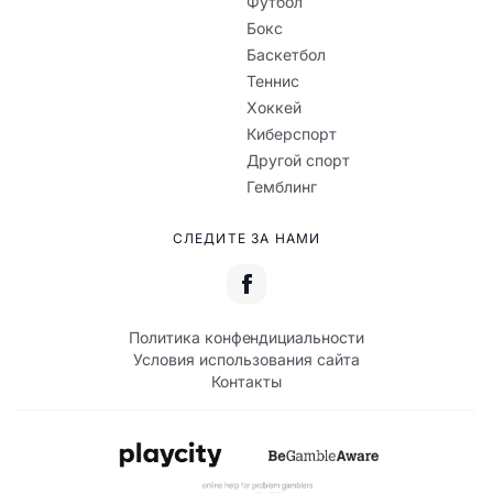
Футбол
Бокс
Баскетбол
Теннис
Хоккей
Киберспорт
Другой спорт
Гемблинг
СЛЕДИТЕ ЗА НАМИ
Политика конфендициальности
Условия использования сайта
Контакты