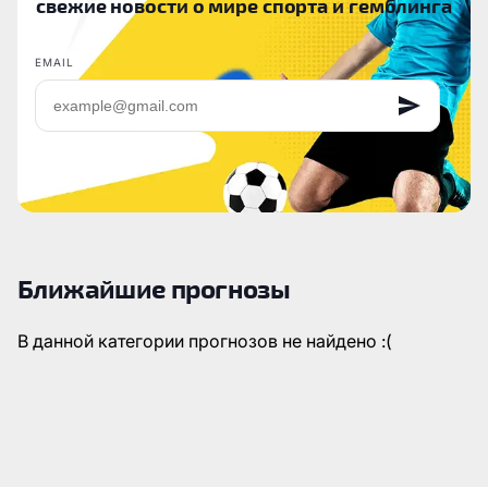
свежие новости о мире спорта и гемблинга
EMAIL
Ближайшие прогнозы
В данной категории прогнозов не найдено :(