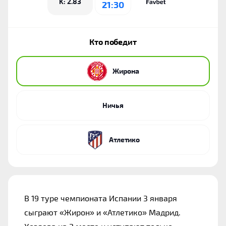
K: 2.83
21:30
Кто победит
Жирона
Ничья
Атлетико
В 19 туре чемпионата Испании 3 января 
сыграют «Жирон» и «Атлетико» Мадрид. 