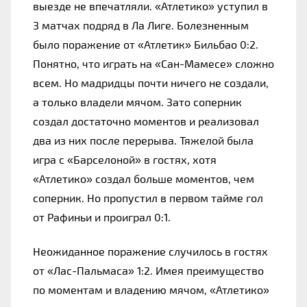
выезде не впечатляли. «Атлетико» уступил в 
3 матчах подряд в Ла Лиге. Болезненным 
было поражение от «Атлетик» Бильбао 0:2. 
Понятно, что играть на «Сан-Мамесе» сложно 
всем. Но мадридцы почти ничего не создали, 
а только владели мячом. Зато соперник 
создал достаточно моментов и реализовал 
два из них после перерыва. Тяжелой была 
игра с «Барселоной» в гостях, хотя 
«Атлетико» создал больше моментов, чем 
соперник. Но пропустил в первом тайме гол 
от Рафиньи и проиграл 0:1.
Неожиданное поражение случилось в гостях 
от «Лас-Пальмаса» 1:2. Имея преимущество 
по моментам и владению мячом, «Атлетико» 