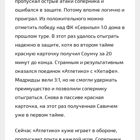
пропускал острые атаки соперника и 
ошибался в защите. Потому вполне логично и 
проиграл. Из положительного можно 
отметить победу над ФК «Севилья» 1:0 дома в 
прошлом туре. В этот раз удалось отыграть 
надежно в защите, хотя во втором тайме 
красную карточку получил Соунчу за 20 
минут до конца. Странным и результативным 
оказался поединок «Атлетико» с «Хетафе». 
Мадридцы вели 3:1, но не смогли удержать 
преимущество и позволили сопернику 
отыграться. Снова в пассиве красная 
карточка, на этот раз полученная Савичем 
уже в первом тайме.
Сейчас «Атлетико» хуже играет в обороне, 
пропускает почти в каждой игре. Соперники 