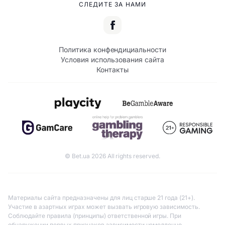
СЛЕДИТЕ ЗА НАМИ
Политика конфендициальности
Условия использования сайта
Контакты
© Bet.ua 2026 All rights reserved.
Материалы сайта предназначены для лиц старше 21 года (21+).
Участие в азартных играх может вызвать игровую зависимость.
Соблюдайте правила (принципы) ответственной игры. При
обнаружении первых признаков зависимости немедленно