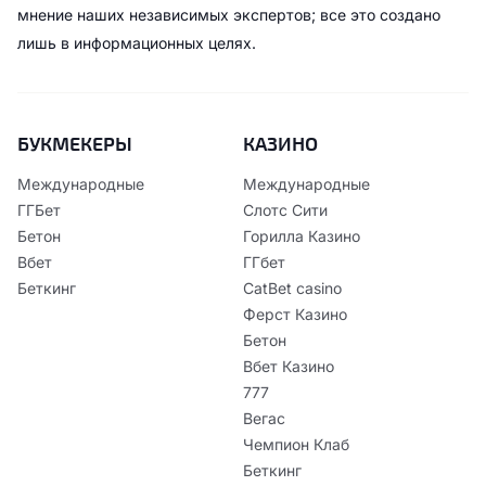
мнение наших независимых экспертов; все это создано
лишь в информационных целях.
БУКМЕКЕРЫ
КАЗИНО
Международные
Международные
ГГБет
Слотс Сити
Бетон
Горилла Казино
Вбет
ГГбет
Беткинг
CatBet casino
Ферст Казино
Бетон
Вбет Казино
777
Вегас
Чемпион Клаб
Беткинг