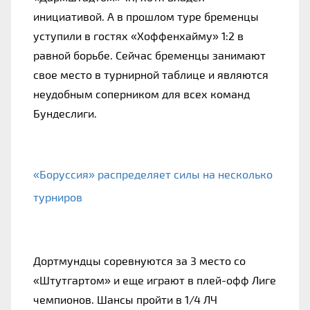
инициативой. А в прошлом туре бременцы 
уступили в гостях «Хоффенхайму» 1:2 в 
равной борьбе. Сейчас бременцы занимают 
свое место в турнирной таблице и являются 
неудобным соперником для всех команд 
Бундеслиги.
«Боруссия» распределяет силы на несколько 
турниров
Дортмундцы соревнуются за 3 место со 
«Штутгартом» и еще играют в плей-офф Лиге 
чемпионов. Шансы пройти в 1/4 ЛЧ 