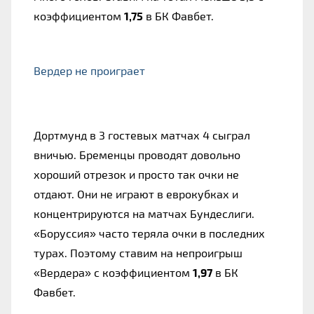
коэффициентом 
1,75
 в БК Фавбет.
Вердер не проиграет
Дортмунд в 3 гостевых матчах 4 сыграл 
вничью. Бременцы проводят довольно 
хороший отрезок и просто так очки не 
отдают. Они не играют в еврокубках и 
концентрируются на матчах Бундеслиги. 
«Боруссия» часто теряла очки в последних 
турах. Поэтому ставим на непроигрыш 
«Вердера» с коэффициентом 
1,97
 в БК 
Фавбет.