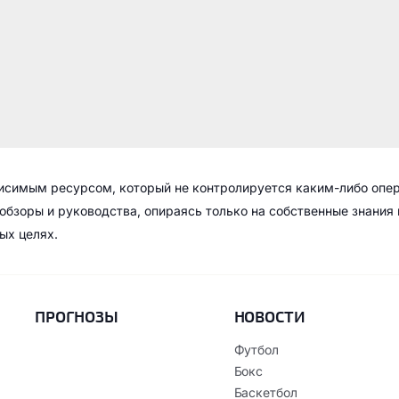
висимым ресурсом, который не контролируется каким-либо опе
обзоры и руководства, опираясь только на собственные знания
ых целях.
ПРОГНОЗЫ
НОВОСТИ
Футбол
Бокс
Баскетбол