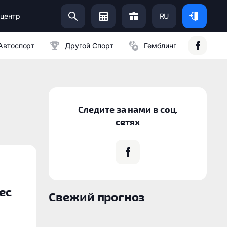
центр
RU
Помоги Украинской Армии:
Автоспорт
Другой Спорт
Гемблинг
Следите за нами в соц.
сетях
ес
Свежий прогноз