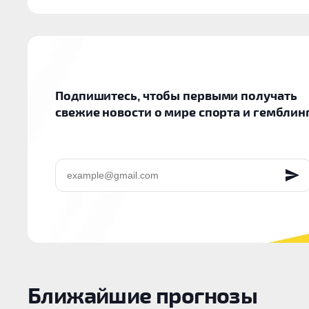
Подпишитесь, чтобы первыми получать
свежие новости о мире спорта и гемблин
EMAIL
Ближайшие прогнозы