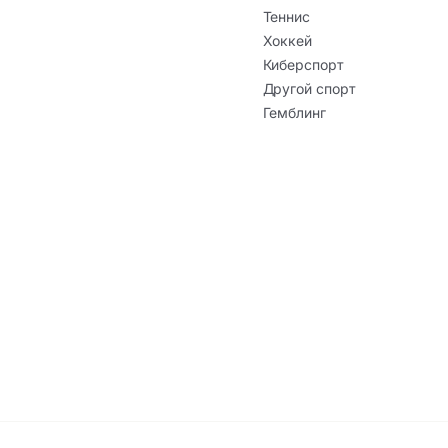
Теннис
Хоккей
Киберспорт
Другой спорт
Гемблинг