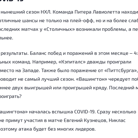
 нынешний сезон НХЛ. Команда Питера Лавиолетта находи
отличные шансы не только на плей-офф, но и на более сла
оследних матчах у «Столичных» возникали проблемы, а п
льнее.
результаты. Баланс побед и поражений в этом месяце – 4:
льных команд. Например, «Кэпиталс» дважды проиграли
место на Западе. Также было поражение от «Питтсбурга»,
роводит не самый лучший сезон. «Вашингтон» чередует п
линнее двух выигрышей или проигрышей кряду. Последний 
роиграть?
Вашингтона» началась вспышка COVID-19. Сразу несколько
 не примут участия в матче Евгений Кузнецов, Никлас
Поэтому атака будет без многих лидеров.