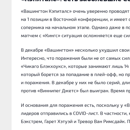
«Вашингтон Кэпиталс» очень уверенно проводят
на 1 позиции в Восточной конференции, и имеет 
соперника на начальном этапе. Однако даже в п
матчем с «Кингс» ситуация осложняется еще си
В декабре «Вашингтон» несколько ухудшил свои 
Интересно, что поражения были не от самых си
«Чикаго Блэкхоукс», которые занимают лишь 14 
который борется за попадание в плей-офф, но п
и поражения. В декабре у них не было серий, д
против «Виннипег Джетс» был выигран. Время п
И основания для поражения есть, поскольку у «
лидеров отправились в COVID-лист. В частности,
Бэкстрем, Гарет Хэтуэй и Тревор Ван Римсдайк. 