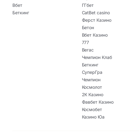
Вбет
ГГбет
Беткинг
CatBet casino
Ферст Казино
Бетон
Вбет Казино
777
Вегас
Чемпион Клаб
Беткинг
СуперГра
Чемпион
Космолот
2К Казино
Фавбет Казино
Космобет
Казино Юа