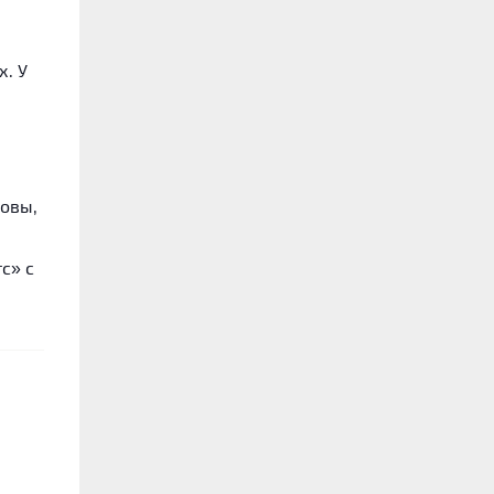
. У
ровы,
с» с