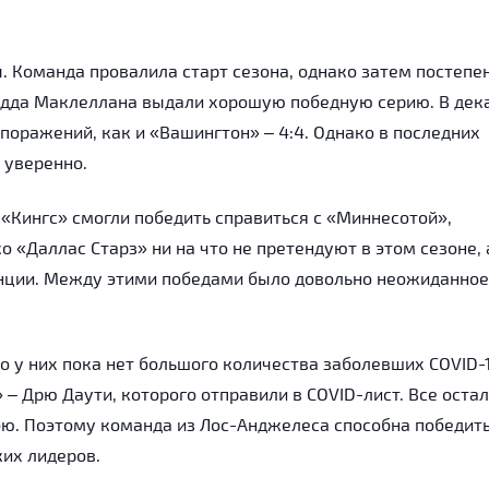
. Команда провалила старт сезона, однако затем постепе
Тодда Маклеллана выдали хорошую победную серию. В дек
поражений, как и «Вашингтон» – 4:4. Однако в последних
 уверенно.
 «Кингс» смогли победить справиться с «Миннесотой»,
 «Даллас Старз» ни на что не претендуют в этом сезоне, 
енции. Между этими победами было довольно неожиданное
о у них пока нет большого количества заболевших COVID-1
 – Дрю Даути, которого отправили в COVID-лист. Все оста
ою. Поэтому команда из Лос-Анджелеса способна победит
ких лидеров.