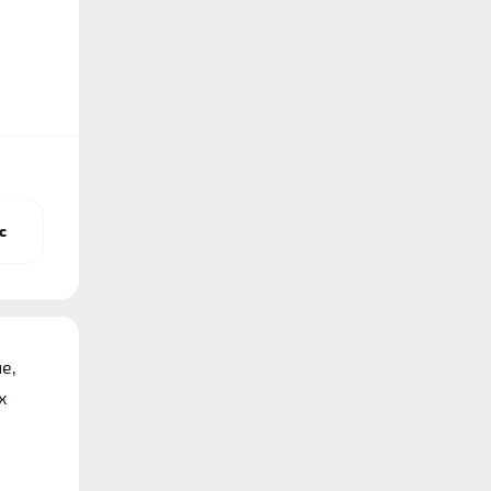
с
е,
х