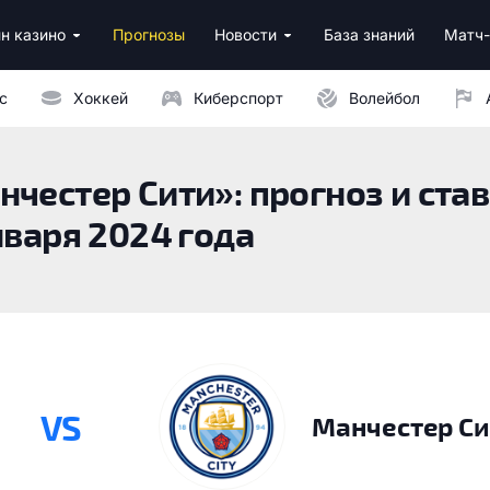
н казино
Прогнозы
Новости
База знаний
Матч-
ино
нусы за регистрацию
ным депозитом
с
Хоккей
Киберспорт
Волейбол
честер Сити»: прогноз и ста
нваря 2024 года
VS
Манчестер Си