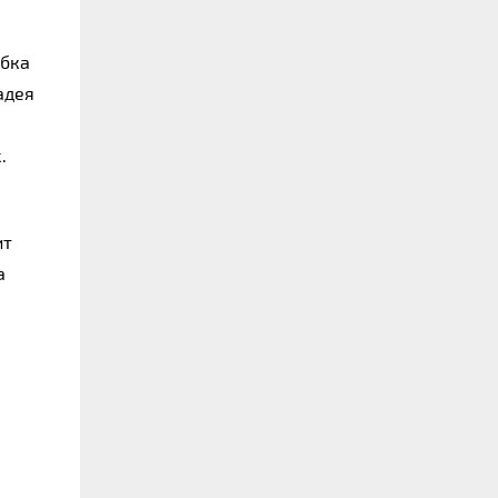
бка 
дея 
 
т 
 