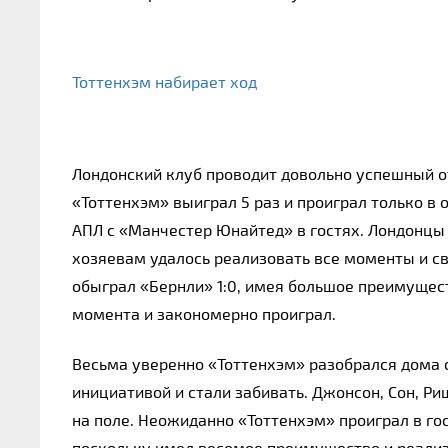
Тоттенхэм набирает ход
Лондонский клуб проводит довольно успешный от
«Тоттенхэм» выиграл 5 раз и проиграл только в
АПЛ с «Манчестер Юнайтед» в гостях. Лондонцы 
хозяевам удалось реализовать все моменты и све
обыграл «Бернли» 1:0, имея большое преимущест
момента и закономерно проиграл.
Весьма уверенно «Тоттенхэм» разобрался дома с
инициативой и стали забивать. Джонсон, Сон, Р
на поле. Неожиданно «Тоттенхэм» проиграл в гост
поскольку имел весомое преимущество и реализо