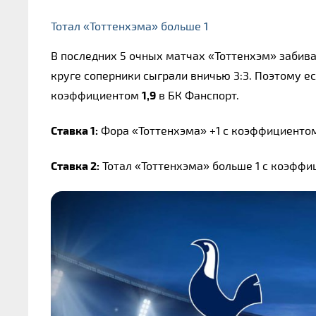
Тотал «Тоттенхэма» больше 1
В последних 5 очных матчах «Тоттенхэм» забивал 
круге соперники сыграли вничью 3:3. Поэтому ест
коэффициентом 
1,9
 в БК Фанспорт.
Ставка 1:
 Фора «Тоттенхэма» +1 с коэффициентом
Ставка 2:
 Тотал «Тоттенхэма» больше 1 с коэффиц