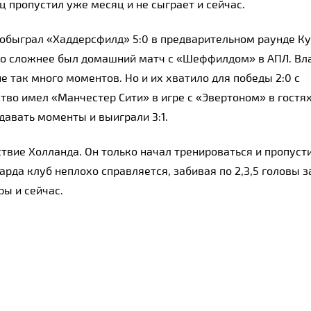
ц пропустил уже месяц и не сыграет и сейчас.
обыграл «Хаддерсфилд» 5:0 в предварительном раунде Ку
ько сложнее был домашний матч с «Шеффилдом» в АПЛ. Вла
 так много моментов. Но и их хватило для победы 2:0 с 
во имел «Манчестер Сити» в игре с «Эвертоном» в гостях.
авать моменты и выиграли 3:1.
твие Холланда. Он только начал тренироваться и пропусти
рда клуб неплохо справляется, забивая по 2,3,5 головы за
ы и сейчас.