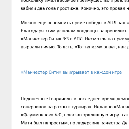
забили два гола престижа. Конечно, это провал
Можно еще вспомнить яркие победы в АПЛ над «Н
Благодаря этим успехам лондонцы закрепились 
«Манчестер Сити» 3:3 в АПЛ. Несмотря на преим
вырвали ничью. То есть, «Тоттенхэм» знает, как
«Манчестер Сити» выигрывает в каждой игре
Подопечные Гвардиолы в последнее время демо
соперников на разных турнирах. Недавно «Манч
«Флуминенсе» 4:0, показав зрелищную игру в ат
Матч был непростым, но лидерские качества Де Б