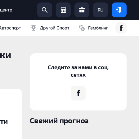
центр
RU
Помоги Украинской Армии:
Автоспорт
Другой Спорт
Гемблинг
вки
Следите за нами в соц.
сетях
Свежий прогноз
ти