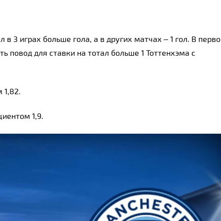
в 3 играх больше гола, а в других матчах – 1 гол. В перво
ь повод для ставки на тотал больше 1 Тоттенхэма с 
 1,82.
иентом 1,9.