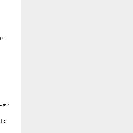
т. 
аже 
 с 