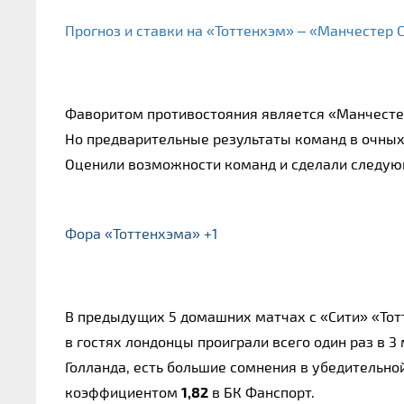
Прогноз и ставки на «Тоттенхэм» – «Манчестер 
Фаворитом противостояния является «Манчестер
Но предварительные результаты команд в очных
Оценили возможности команд и сделали следующ
Фора «Тоттенхэма» +1
В предыдущих 5 домашних матчах с «Сити» «Тотт
в гостях лондонцы проиграли всего один раз в 3
Голланда, есть большие сомнения в убедительной
коэффициентом 
1,82
 в БК Фанспорт.