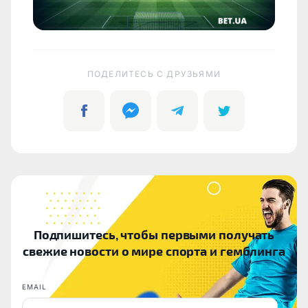
ПОДЕЛИТЕСЬ C ДРУЗЬЯМИ
Подпишитесь, чтобы первыми получать
свежие новости о мире спорта и гемблинга
EMAIL