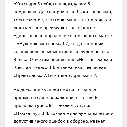
«Хотспур» 5 побед в предыдущих 6 
поединках. Да, соперники не были топовыми, 
тем не менее, «Тоттенхэм» в этих поединках 
доказал свое преимущество в классе. 
Единственное поражение произошло в матче 
с «Вулверхэмптоном» 1:2, когда соперник 
создал больше моментов и заслуженно взял 
3 очка. Отметим победы над «Ноттингемом и 
Кристал Пэлас» 3:1, а также выигрыши над 
«Брайтоном» 2:1 и «Брентфордом» 3:2.
Но домашние успехи смотрятся менее 
яркими на фоне поражений в гостях. В 
прошлом туре «Тоттенхэм» уступил 
«Ньюкаслу» 0:4, создав минимум моментов и 
допустив много ошибок в обороне. Равная 