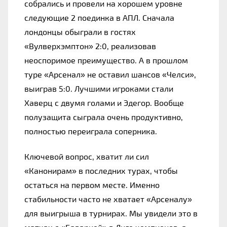
собрались и провели на хорошем уровне 
следующие 2 поединка в АПЛ. Сначала 
лондонцы обыграли в гостях 
«Вулверхэмптон» 2:0, реализовав 
неоспоримое преимущество. А в прошлом 
туре «Арсенал» не оставил шансов «Челси», 
выиграв 5:0. Лучшими игроками стали 
Хаверц с двумя голами и Эдегор. Вообще 
полузащита сыграла очень продуктивно, 
полностью переиграла соперника.
Ключевой вопрос, хватит ли сил 
«Канонирам» в последних турах, чтобы 
остаться на первом месте. Именно 
стабильности часто не хватает «Арсеналу» 
для выигрыша в турнирах. Мы увидели это в 