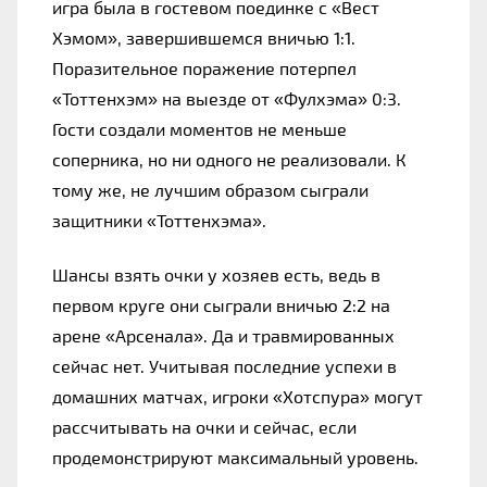
игра была в гостевом поединке с «Вест 
Хэмом», завершившемся вничью 1:1. 
Поразительное поражение потерпел 
«Тоттенхэм» на выезде от «Фулхэма» 0:3. 
Гости создали моментов не меньше 
соперника, но ни одного не реализовали. К 
тому же, не лучшим образом сыграли 
защитники «Тоттенхэма».
Шансы взять очки у хозяев есть, ведь в 
первом круге они сыграли вничью 2:2 на 
арене «Арсенала». Да и травмированных 
сейчас нет. Учитывая последние успехи в 
домашних матчах, игроки «Хотспура» могут 
рассчитывать на очки и сейчас, если 
продемонстрируют максимальный уровень.