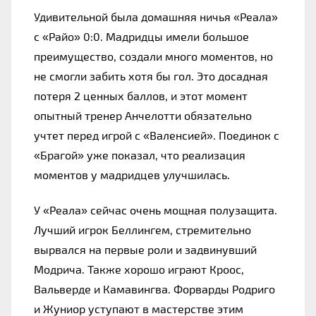
Удивительной была домашняя ничья «Реала» 
с «Райо» 0:0. Мадридцы имели большое 
преимущество, создали много моментов, но 
не смогли забить хотя бы гол. Это досадная 
потеря 2 ценных баллов, и этот момент 
опытный тренер Анчелотти обязательно 
учтет перед игрой с «Валенсией». Поединок с 
«Брагой» уже показал, что реализация 
моментов у мадридцев улучшилась.
У «Реала» сейчас очень мощная полузащита. 
Лучший игрок Беллингем, стремительно 
вырвался на первые роли и задвинувший 
Модрича. Также хорошо играют Кроос, 
Вальверде и Камавингва. Форварды Родриго 
и Жуниор уступают в мастерстве этим 