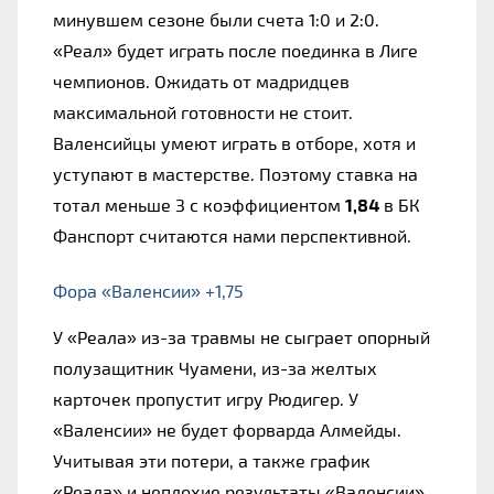
минувшем сезоне были счета 1:0 и 2:0. 
«Реал» будет играть после поединка в Лиге 
чемпионов. Ожидать от мадридцев 
максимальной готовности не стоит. 
Валенсийцы умеют играть в отборе, хотя и 
уступают в мастерстве. Поэтому ставка на 
тотал меньше 3 с коэффициентом 
1,84
 в БК 
Фанспорт считаются нами перспективной.
Фора «Валенсии» +1,75
У «Реала» из-за травмы не сыграет опорный 
полузащитник Чуамени, из-за желтых 
карточек пропустит игру Рюдигер. У 
«Валенсии» не будет форварда Алмейды. 
Учитывая эти потери, а также график 
«Реала» и неплохие результаты «Валенсии», 