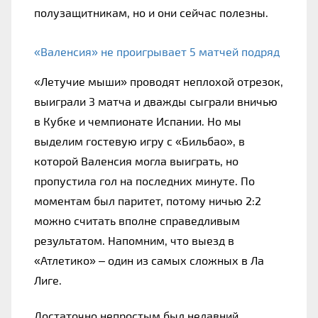
полузащитникам, но и они сейчас полезны.
«Валенсия» не проигрывает 5 матчей подряд
«Летучие мыши» проводят неплохой отрезок, 
выиграли 3 матча и дважды сыграли вничью 
в Кубке и чемпионате Испании. Но мы 
выделим гостевую игру с «Бильбао», в 
которой Валенсия могла выиграть, но 
пропустила гол на последних минуте. По 
моментам был паритет, потому ничью 2:2 
можно считать вполне справедливым 
результатом. Напомним, что выезд в 
«Атлетико» – один из самых сложных в Ла 
Лиге.
Достаточно непростым был недавний 