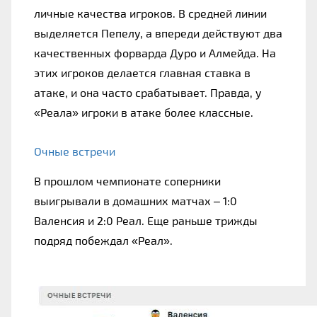
личные качества игроков. В средней линии 
выделяется Пепелу, а впереди действуют два 
качественных форварда Дуро и Алмейда. На 
этих игроков делается главная ставка в 
атаке, и она часто срабатывает. Правда, у 
«Реала» игроки в атаке более классные.
Очные встречи
В прошлом чемпионате соперники 
выигрывали в домашних матчах – 1:0 
Валенсия и 2:0 Реал. Еще раньше трижды 
подряд побеждал «Реал».