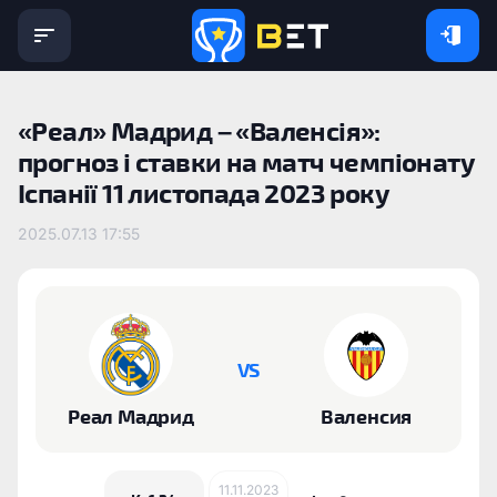
«Реал» Мадрид – «Валенсія»:
прогноз і ставки на матч чемпіонату
Іспанії 11 листопада 2023 року
2025.07.13 17:55
VS
Реал Мадрид
Валенсия
11.11.2023