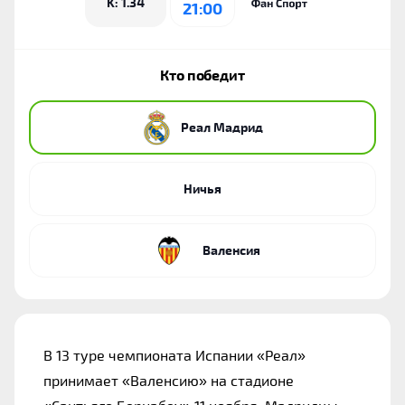
K: 1.34
21:00
Кто победит
Реал Мадрид
Ничья
Валенсия
В 13 туре чемпионата Испании «Реал» 
принимает «Валенсию» на стадионе 