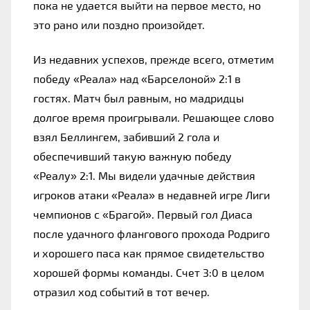
пока не удается выйти на первое место, но 
это рано или поздно произойдет.
Из недавних успехов, прежде всего, отметим 
победу «Реала» над «Барселоной» 2:1 в 
гостях. Матч был равным, но мадридцы 
долгое время проигрывали. Решающее слово 
взял Беллингем, забивший 2 гола и 
обеспечивший такую важную победу 
«Реалу» 2:1. Мы видели удачные действия 
игроков атаки «Реала» в недавней игре Лиги 
чемпионов с «Брагой». Первый гол Диаса 
после удачного флангового прохода Родриго 
и хорошего паса как прямое свидетельство 
хорошей формы команды. Счет 3:0 в целом 
отразил ход событий в тот вечер.