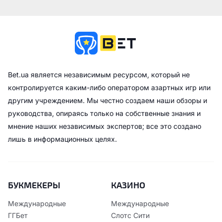
Bet.ua является независимым ресурсом, который не
контролируется каким-либо оператором азартных игр или
другим учреждением. Мы честно создаем наши обзоры и
руководства, опираясь только на собственные знания и
мнение наших независимых экспертов; все это создано
лишь в информационных целях.
БУКМЕКЕРЫ
КАЗИНО
Международные
Международные
ГГБет
Слотс Сити