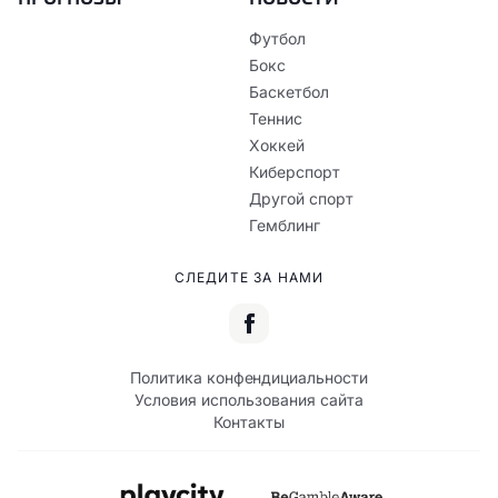
Футбол
Бокс
Баскетбол
Теннис
Хоккей
Киберспорт
Другой спорт
Гемблинг
СЛЕДИТЕ ЗА НАМИ
Политика конфендициальности
Условия использования сайта
Контакты