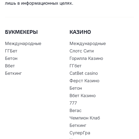
лишь в информационных целях.
БУКМЕКЕРЫ
КАЗИНО
Международные
Международные
ГГБет
Слотс Сити
Бетон
Горилла Казино
Вбет
ГГбет
Беткинг
CatBet casino
Ферст Казино
Бетон
Вбет Казино
777
Вегас
Чемпион Клаб
Беткинг
СуперГра