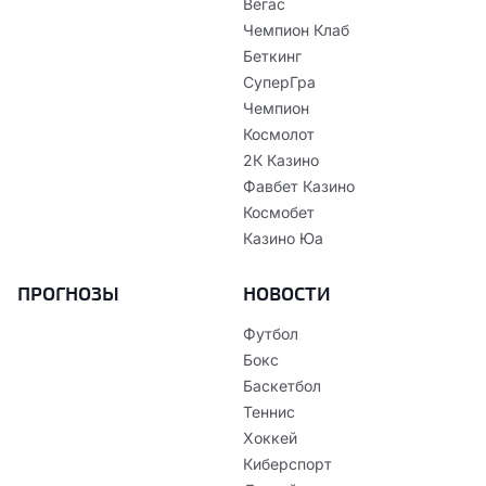
Вегас
Чемпион Клаб
Беткинг
СуперГра
Чемпион
Космолот
2К Казино
Фавбет Казино
Космобет
Казино Юа
ПРОГНОЗЫ
НОВОСТИ
Футбол
Бокс
Баскетбол
Теннис
Хоккей
Киберспорт