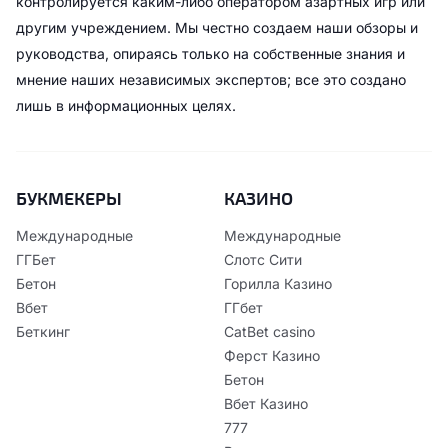
контролируется каким-либо оператором азартных игр или
другим учреждением. Мы честно создаем наши обзоры и
руководства, опираясь только на собственные знания и
мнение наших независимых экспертов; все это создано
лишь в информационных целях.
БУКМЕКЕРЫ
КАЗИНО
Международные
Международные
ГГБет
Слотс Сити
Бетон
Горилла Казино
Вбет
ГГбет
Беткинг
CatBet casino
Ферст Казино
Бетон
Вбет Казино
777