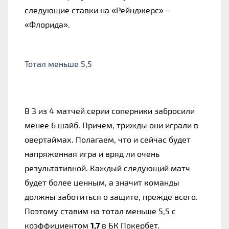
следующие ставки на «Рейнджерс» 
–
«Флорида».
Тотал меньше 5,5
В 3 из 4 матчей серии соперники забросили 
менее 6 шайб. Причем, трижды они играли в 
овертаймах. Полагаем, что и сейчас будет 
напряженная игра и вряд ли очень 
результативной. Каждый следующий матч 
будет более ценным, а значит команды 
должны заботиться о защите, прежде всего. 
Поэтому ставим на тотал меньше 5,5 с 
коэффициентом 
1,7
 в БК Покербет.