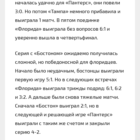
началась удачно для «Пантерс», они повели 
3:0. Но потом «Тампа» немного прибавила и 
выиграла 1 матч. В пятом поединке 
«Флорида» выиграла без вопросов 6:1 и 
уверенно вышла в четвертьфинал.
Серия с «Бостоном» ожидаемо получилась 
сложной, но победоносной для флоридцев. 
Начало было неудачным, бостонцы выиграли 
первую игру 5:1. Но в следующих встречах 
«Флорида» выиграла трижды подряд: 6:1, 6:2 
и 3:2. А дальше были снова тяжелые матчи. 
Сначала «Бостон» выиграл 2:1, но в 
следующей и решающей игре «Пантерс» 
выиграли с таким же счетом и закрыли 
серию 4-2.