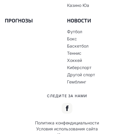
Казино Юа
ПРОГНОЗЫ
НОВОСТИ
Футбол
Бокс
Баскетбол
Теннис
Хоккей
Киберспорт
Другой спорт
Гемблинг
СЛЕДИТЕ ЗА НАМИ
Политика конфендициальности
Условия использования сайта