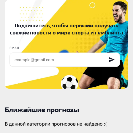
Подпишитесь, чтобы первыми получать
свежие новости о мире спорта и гемблинга
EMAIL
Ближайшие прогнозы
В данной категории прогнозов не найдено :(