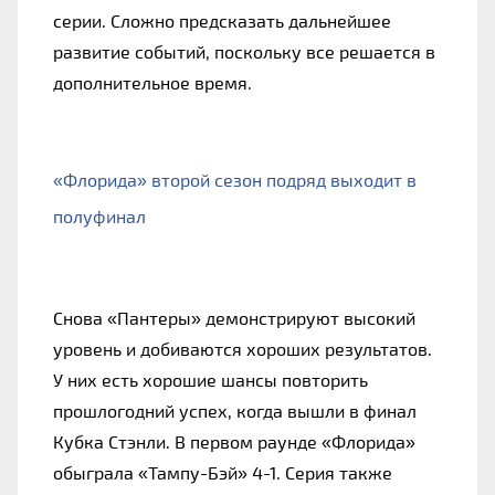
серии. Сложно предсказать дальнейшее 
развитие событий, поскольку все решается в 
дополнительное время.
«Флорида» второй сезон подряд выходит в 
полуфинал
Снова «Пантеры» демонстрируют высокий 
уровень и добиваются хороших результатов. 
У них есть хорошие шансы повторить 
прошлогодний успех, когда вышли в финал 
Кубка Стэнли. В первом раунде «Флорида» 
обыграла «Тампу-Бэй» 4-1. Серия также 