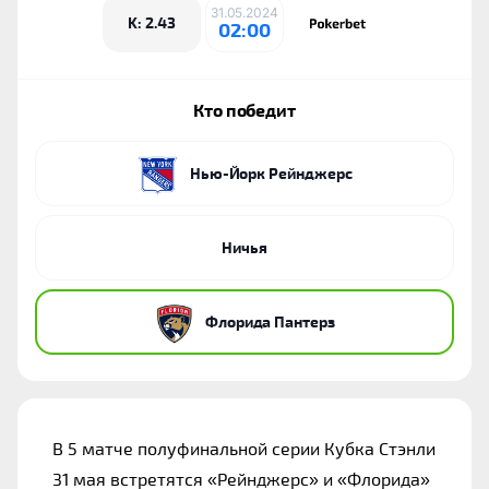
31.05.2024
K: 2.43
02:00
Кто победит
Нью-Йорк Рейнджерс
Ничья
Флорида Пантерз
В 5 матче полуфинальной серии Кубка Стэнли 
31 мая встретятся «Рейнджерс» и «Флорида» 