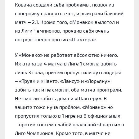
Ковача создали себе проблемы, позволив
сопернику сравнять счет, и выиграли близкий
матч – 2:1. Кроме того, «Монако» вылетел и
из Лиги Чемпионов, проявив себя очень
посредственно против «Шахтера».
У «Монако» не работает абсолютно ничего.
Их атака за 4 матча в Лиге 1 смогла забить
лишь 3 гола, причем пропустили аутсайдеры
– «Труа» и «Нант». «Лансу» и «Лорьяну»
забить так и не смогли, оба матча проиграли.
Не смогли забить дома и «Шахтеру». В
защите тоже куча проблем. «Монако» не
пропустил только в 1 игре из 8 официальных
– против совсем слабой пражской «Спарты» в
Лиге Чемпионов. Кроме того, в матче не