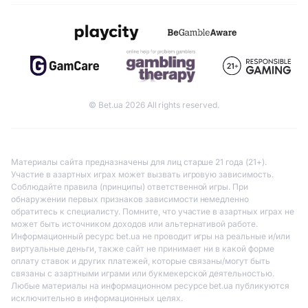
© Bet.ua 2026 All rights reserved.
Материалы сайта предназначены для лиц старше 21 года (21+).
Участие в азартных играх может вызвать игровую зависимость.
Соблюдайте правила (принципы) ответственной игры. При
обнаружении первых признаков зависимости немедленно
обратитесь к специалисту. Помните, что участие в азартных играх не
может быть источником доходов или альтернативой работе.
Информационный ресурс bet.ua не проводит игры на реальные и/или
виртуальные деньги, также сайт не принимает ни в какой форме
оплату ставок и других платежей, которые связаны/могут быть
связаны с азартными играми или букмекерской деятельностью.
Любые материалы на информационном ресурсе bet.ua публикуются
исключительно в информационных целях.