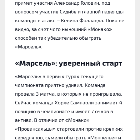
примет участия Александр Головин, под
вопросом участие Сидибе и главной надежды
команды в атаке – Кевина Фолланда. Пока не
видно, за счет чего нынешний «Монако»
способен так убедительно обыграть
«Марсель».
«Марсель»: уверенный старт
«Марсель» в первых турах текущего
чемпионата приятно удивил. Команда
провела 3 матча, в которых не проигрывала.
Сейчас команда Хорхе Сампаоли занимает 4
позицию в чемпионате и имеет 7 очков в
активе. В отличие от «Монако»,
«Провансальцы» стартовали против крепких
середняков, сумели обыграть «Монпелье» и