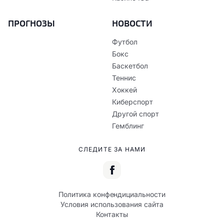
ПРОГНОЗЫ
НОВОСТИ
Футбол
Бокс
Баскетбол
Теннис
Хоккей
Киберспорт
Другой спорт
Гемблинг
СЛЕДИТЕ ЗА НАМИ
Политика конфендициальности
Условия использования сайта
Контакты