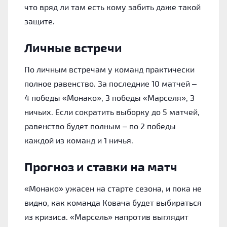
что вряд ли там есть кому забить даже такой
защите.
Личные встречи
По личным встречам у команд практически
полное равенство. За последние 10 матчей –
4 победы «Монако», 3 победы «Марселя», 3
ничьих. Если сократить выборку до 5 матчей,
равенство будет полным – по 2 победы
каждой из команд и 1 ничья.
Прогноз и ставки на матч
«Монако» ужасен на старте сезона, и пока не
видно, как команда Ковача будет выбираться
из кризиса. «Марсель» напротив выглядит