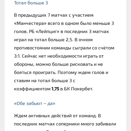
Тотал больше 3
В предыдущих 7 матчах с участием 
«Манчестера» всего в одном было меньше 3 
голов. РБ «Лейпциг» в последних 3 матчах 
играл на тотал больше 2,5. В очном 
противостоянии команды сыграли со счётом 
3:1. Сейчас нет необходимости играть от 
обороны, можно больше рисковать и не 
бояться проиграть. Поэтому ждем голов и 
ставим на тотал больше 3 с 
коэффициентом
 1,75 
в БК Покербет.
«Обе забьют – да»
Ждем активных действий от команд. В 
последних матчах соперники много забивали 