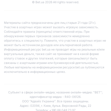
© Bet.ua 2026 All rights reserved.
Материалы сайта предназначены для лиц старше 21 года (21+).
Участие в азартных играх может вызвать игровую зависимость.
Соблюдайте правила (принципы) ответственной игры. При
обнаружении первых признаков зависимости немедленно
обратитесь к специалисту. Помните, что участие в азартных играх не
может быть источником доходов или альтернативой работе.
Информационный ресурс bet.ua не проводит игры на реальные и/или
виртуальные деньги, также сайт не принимает ни в какой форме
оплату ставок и других платежей, которые связаны/могут быть
связаны с азартными играми или букмекерской деятельностью.
Любые материалы на информационном ресурсе bet.ua публикуются
исключительно в информационных целях.
Субъект в сфере онлайн-медиа; название онлайн-медиа: "BET";
идентификатор медиа - R40-06126.
ООО "Адвайз Украина". Все права защищены.
Адрес: 02094, г. Киев, бульв. Верховной Рады, 22
Телефон: +380 66 048 73 97