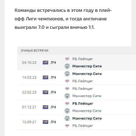
Команды встречались в этом году в плей-
офф Лиги чемпионов, и тогда англичане 
выиграли 7:0 и сыграли вничью 1:1.