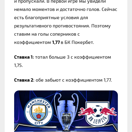
и пропускали. В первой игре мы увидели 
немало моментов и достаточно голов. Сейчас 
есть благоприятные условия для 
результативного противостояния. Поэтому 
ставим на голы соперников с 
коэффициентом 
1,77 
в БК Покербет.
Ставка 1:
 тотал больше 3 с коэффициентом 
1,75.
Ставка 2
: обе забьют с коэффициентом 1,77.