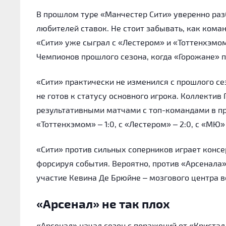
В прошлом туре «Манчестер Сити» уверенно разб
любителей ставок. Не стоит забывать, как кома
«Сити» уже сыграл с «Лестером» и «Тоттенхэмом»
Чемпионов прошлого сезона, когда «Горожане» п
«Сити» практически не изменился с прошлого с
не готов к статусу основного игрока. Коллекти
результативными матчами с топ-командами в про
«Тоттенхэмом» – 1:0, с «Лестером» – 2:0, с «МЮ»
«Сити» против сильных соперников играет конс
форсируя события. Вероятно, против «Арсенала
участие Кевина Де Брюйне – мозгового центра 
«Арсенал» не так плох
«Арсенал» начал сезон с поражений от «Кристал 