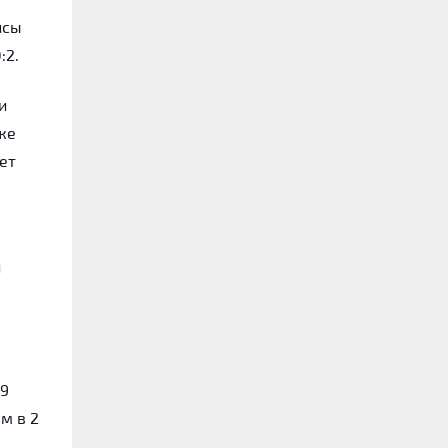
нсы
:2.
и
же
ет
и
 9
м в 2