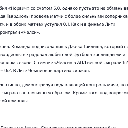
ил «Норвич» со счетом 5:0, однако пусть это не обманыв
нда Гвардиолы провела матчи с более сильными соперника
, и в обоих матчах уступил 0:1. Как и в финале Лиги
роиграли «Челси».
езона. Команда подписала лишь Джека Грилиша, который п
в Гвардиолы не радовал любителей футбола зрелищными и
шлом сезоне. С тем же «Челси» в АПЛ весной сыграли 1:2,
 – 0:2. В Лиге Чемпионов картина схожая.
ервативно, демонстрируя подавляющий контроль мяча, но 
» сыграют аналогичным образом. Кроме того, под вопросо
всей команды.
Пэлас» и «Челси». Если результат первого матча был