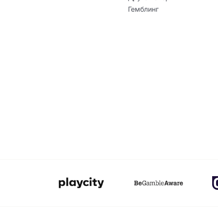
Гемблинг