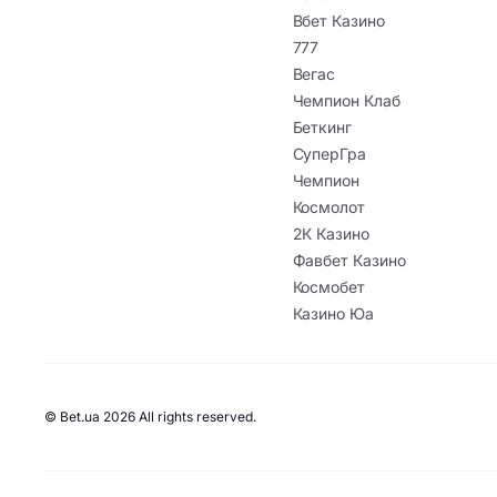
Вбет Казино
777
Вегас
Чемпион Клаб
Беткинг
СуперГра
Чемпион
Космолот
2К Казино
Фавбет Казино
Космобет
Казино Юа
© Bet.ua 2026 All rights reserved.