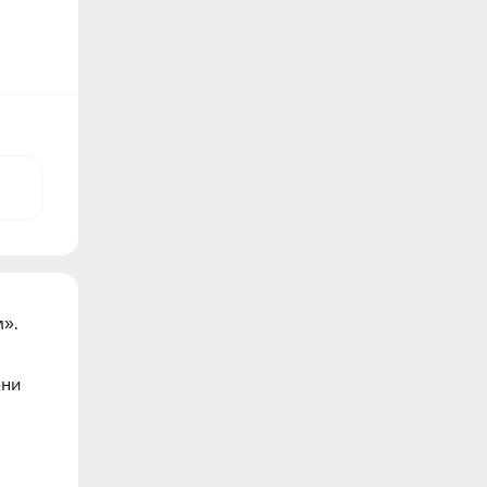
м».
они