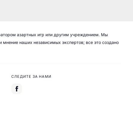
ратором азартных игр или другим учреждением. Мы
 и мнение наших независимых экспертов; все это создано
СЛЕДИТЕ ЗА НАМИ