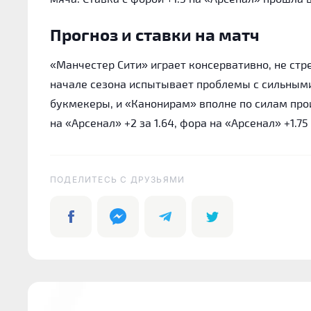
Прогноз и ставки на матч
«Манчестер Сити» играет консервативно, не стр
начале сезона испытывает проблемы с сильными
букмекеры, и «Канонирам» вполне по силам проиг
на «Арсенал» +2 за 1.64, фора на «Арсенал» +1.75 
ПОДЕЛИТЕСЬ C ДРУЗЬЯМИ