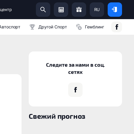
центр
RU
Помоги Украинской Армии:
Автоспорт
Другой Спорт
Гемблинг
Следите за нами в соц.
сетях
Свежий прогноз