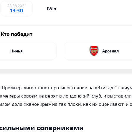
28.08.2021
13:30
Кто победит
Ничья
Арсенал
 Премьер-лиги станет противостояние на «Этихад Стэдиу
кмекеры совсем не верят в лондонский клуб, и выставили
ом деле «канониры» не так плохи, как их оценивают, и 
с сильными соперниками