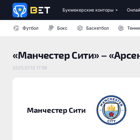
Букмекерские конторы
Онлай
Лицензионные букмекеры Украины
Лучшие провайдеры каз
Бездепозитные бо
Казино с минималь
Футбол
Бокс
Баскетбол
Тенни
«Манчестер Сити» – «Арсен
2025.07.13 17:56
Манчестер Сити