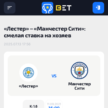
«Лестер» – «Манчестер Сити»:
смелая ставка на хозяев
2025.07.13 17:56
VS
Манчестер
«Лестер»
Сити
11.09.2021
K: 1.6
16:00