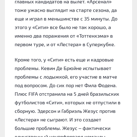
главных кандидатов на вылет. «Арсенал»
тоже ужасно выглядит на старте сезона, да
еще и играл в меньшинстве с 35 минуты. До
этого у «Сити» все было не так хорошо, а
именно два поражения от «Тоттенхэма» в
первом туре, и от «Лестера» в Суперкубке.
Кроме того, у «Сити» есть еще и кадровые
проблемы. Кевин Де Брюйне испытывает
проблемы с лодыжкой, его участие в матче
под вопросом. До сих пор нет Фила Фодена.
Плюс FIFA отстранила на 5 дней бразильских
футболистов «Сити», которых не отпустили в
сборную. Эдерсон и Габриэль Жезус против
«Лестера» не сыграют. И это создает
большие проблемы. Жезус – фактически
единственный центрфорвард команды