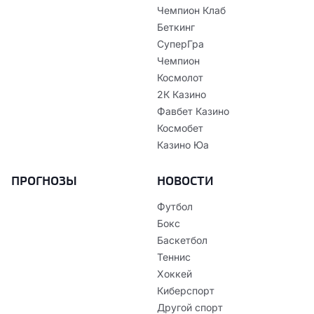
Чемпион Клаб
Беткинг
СуперГра
Чемпион
Космолот
2К Казино
Фавбет Казино
Космобет
Казино Юа
ПРОГНОЗЫ
НОВОСТИ
Футбол
Бокс
Баскетбол
Теннис
Хоккей
Киберспорт
Другой спорт