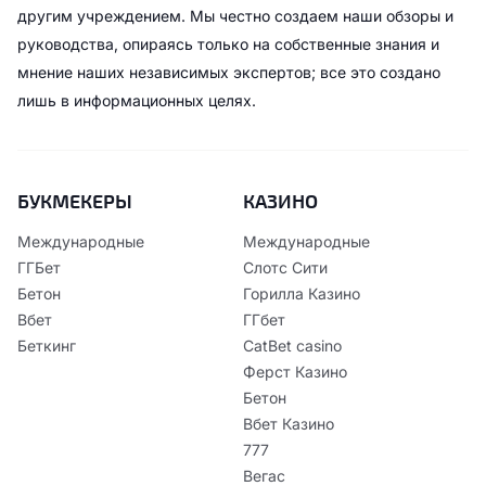
другим учреждением. Мы честно создаем наши обзоры и
руководства, опираясь только на собственные знания и
мнение наших независимых экспертов; все это создано
лишь в информационных целях.
БУКМЕКЕРЫ
КАЗИНО
Международные
Международные
ГГБет
Слотс Сити
Бетон
Горилла Казино
Вбет
ГГбет
Беткинг
CatBet casino
Ферст Казино
Бетон
Вбет Казино
777
Вегас