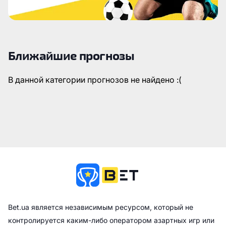
Ближайшие прогнозы
В данной категории прогнозов не найдено :(
Bet.ua является независимым ресурсом, который не
контролируется каким-либо оператором азартных игр или