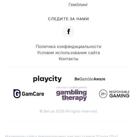
Гемблинг
СЛЕДИТЕ ЗА НАМИ
Политика конфендициальности
Условия использования сайта
Контакты
© Bet.ua 2026 All rights reserved.
Материалы сайта предназначены для лиц старше 21 года (21+).