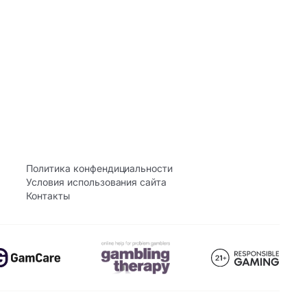
Политика конфендициальности
Условия использования сайта
Контакты