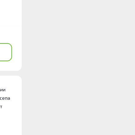
лии
сепа
т