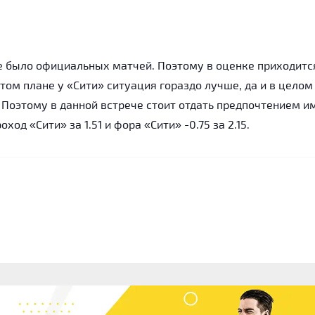
е было официальных матчей. Поэтому в оценке приходитс
этом плане у «Сити» ситуация гораздо лучше, да и в целом
Поэтому в данной встрече стоит отдать предпочтением им
ход «Сити» за 1.51 и фора «Сити» -0.75 за 2.15.