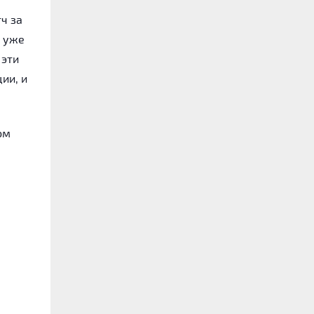
ч за
ы уже
 эти
ии, и
ом