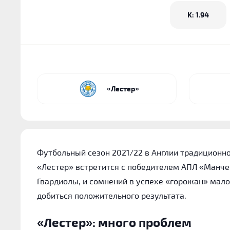
K: 1.94
«Лестер»
Футбольный сезон 2021/22 в Англии традиционно
«Лестер» встретится с победителем АПЛ «Манч
Гвардиолы, и сомнений в успехе «горожан» мало.
добиться положительного результата.
«Лестер»: много проблем