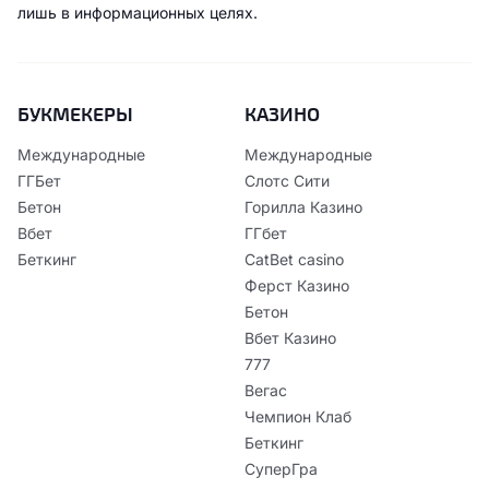
лишь в информационных целях.
БУКМЕКЕРЫ
КАЗИНО
Международные
Международные
ГГБет
Слотс Сити
Бетон
Горилла Казино
Вбет
ГГбет
Беткинг
CatBet casino
Ферст Казино
Бетон
Вбет Казино
777
Вегас
Чемпион Клаб
Беткинг
СуперГра