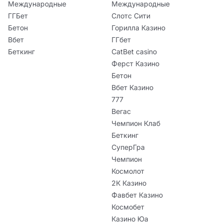
Международные
Международные
ГГБет
Слотс Сити
Бетон
Горилла Казино
Вбет
ГГбет
Беткинг
CatBet casino
Ферст Казино
Бетон
Вбет Казино
777
Вегас
Чемпион Клаб
Беткинг
СуперГра
Чемпион
Космолот
2К Казино
Фавбет Казино
Космобет
Казино Юа