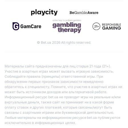
© Bet.ua 2026 All rights reserved.
Материалы сайта предназначены для лиц старше 21 года (21+).
Участие в азартных играх может вызвать игровую зависимость.
Соблюдайте правила (принципы) ответственной игры. При
обнаружении первых признаков зависимости немедленно
обратитесь к специалисту. Помните, что участие в азартных играх не
может быть источником доходов или альтернативой работе.
Информационный ресурс bet.ua не проводит игры на реальные и/или
виртуальные деньги, также сайт не принимает ни в какой форме
оплату ставок и других платежей, которые связаны/могут быть
связаны с азартными играми или букмекерской деятельностью.
Любые материалы на информационном ресурсе bet.ua публикуются
исключительно в информационных целях.