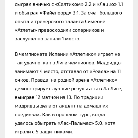
сыграл вничью с «Селтиком» 2:2 и «Лацио» 1:1 
и обыграл «Фейеноорд» 3:1. За счет большого 
опыта и тренерского таланта Симеоне 
«Атлеты» превосходили соперников и 
заслуженно заняли 1 место.
В чемпионате Испании «Атлетико» играет не 
так удачно, как в Лиге чемпионов. Мадридцы 
занимают 4 место, отставая от «Реала» на 11 
очков. Правда, на родной арене «Атлетико» 
демонстрирует лучшие результаты в Ла Лиге, 
выиграв 12 матчей из 13. По традиции 
мадридцы делают акцент на домашних 
поединках. Как в прошлом туре, когда 
удалось обыграть «Лас-Пальмас» 5:0, хотя 
играли с 5 защитниками.