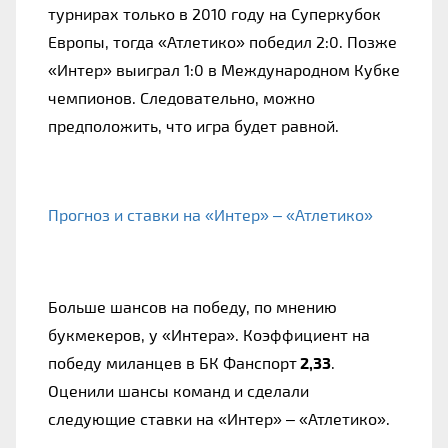
турнирах только в 2010 году на Суперкубок 
Европы, тогда «Атлетико» победил 2:0. Позже 
«Интер» выиграл 1:0 в Международном Кубке 
чемпионов. Следовательно, можно 
предположить, что игра будет равной.
Прогноз и ставки на «Интер» – «Атлетико»
Больше шансов на победу, по мнению 
букмекеров, у «Интера». Коэффициент на 
победу миланцев в БК Фанспорт
 2,33
. 
Оценили шансы команд и сделали 
следующие ставки на «Интер» 
–
 «Атлетико».