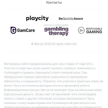
Контакты
© Bet.ua 2026 All rights reserved.
Материалы сайта предназначены для лиц старше 21 года (21+).
Участие в азартных играх может вызвать игровую зависимость.
Соблюдайте правила (принципы) ответственной игры. При
обнаружении первых признаков зависимости немедленно
обратитесь к специалисту. Помните, что участие в азартных играх не
может быть источником доходов или альтернативой работе.
Информационный ресурс bet.ua не проводит игры на реальные и/или
виртуальные деньги, также сайт не принимает ни в какой форме
оплату ставок и других платежей, которые связаны/могут быть
связаны с азартными играми или букмекерской деятельностью.
Любые материалы на информационном ресурсе bet.ua публикуются