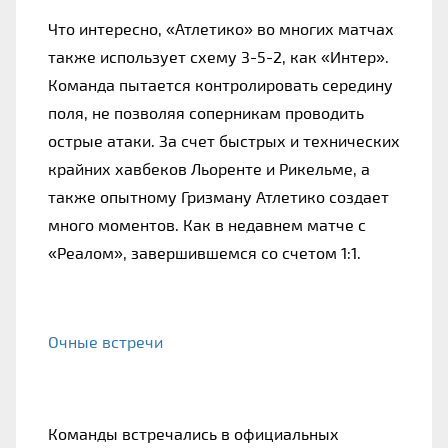
Что интересно, «Атлетико» во многих матчах 
также использует схему 3-5-2, как «Интер». 
Команда пытается контролировать середину 
поля, не позволяя соперникам проводить 
острые атаки. За счет быстрых и технических 
крайних хавбеков Льоренте и Рикельме, а 
также опытному Гризману Атлетико создает 
много моментов. Как в недавнем матче с 
«Реалом», завершившемся со счетом 1:1.
Очные встречи
Команды встречались в официальных 