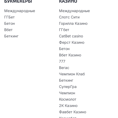
БУКМЕКЕРЫ
КАЗИНО
Международные
Международные
ГГБет
Слотс Сити
Бетон
Горилла Казино
Вбет
ГГбет
Беткинг
CatBet casino
Ферст Казино
Бетон
Вбет Казино
777
Вегас
Чемпион Клаб
Беткинг
СуперГра
Чемпион
Космолот
2К Казино
Фавбет Казино