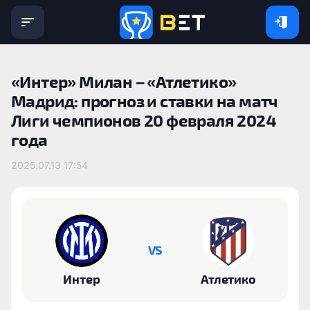
«Интер» Милан – «Атлетико»
Мадрид: прогноз и ставки на матч
Лиги чемпионов 20 февраля 2024
года
2025.07.13 17:54
VS
Интер
Атлетико