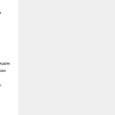
 
ждом 
ах 
 