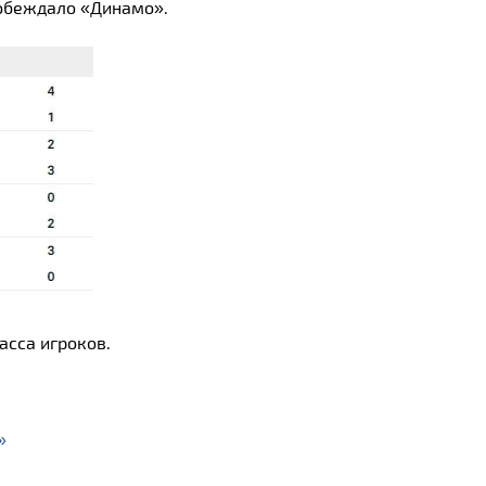
побеждало «Динамо».
асса игроков.
»