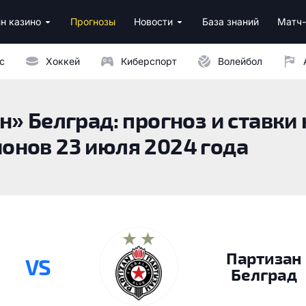
н казино
Прогнозы
Новости
База знаний
Матч-
ино
нусы за регистрацию
ным депозитом
с
Хоккей
Киберспорт
Волейбол
» Белград: прогноз и ставки 
онов 23 июля 2024 года
Партизан
VS
Белград