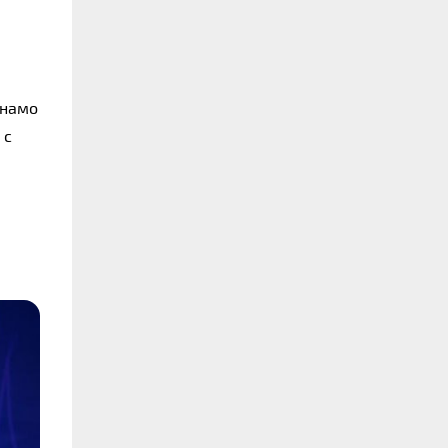
намо 
с 