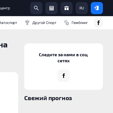
центр
RU
Помоги Украинской Армии:
Автоспорт
Другой Спорт
Гемблинг
на
Следите за нами в соц.
сетях
Свежий прогноз