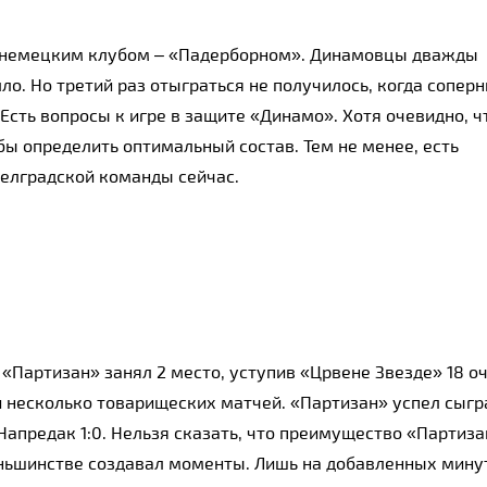
 немецким клубом – «Падерборном». Динамовцы дважды 
ло. Но третий раз отыграться не получилось, когда соперн
Есть вопросы к игре в защите «Динамо». Хотя очевидно, чт
ы определить оптимальный состав. Тем не менее, есть 
белградской команды сейчас.
Партизан» занял 2 место, уступив «Црвене Звезде» 18 очк
и несколько товарищеских матчей. «Партизан» успел сыгра
апредак 1:0. Нельзя сказать, что преимущество «Партиза
ньшинстве создавал моменты. Лишь на добавленных минут