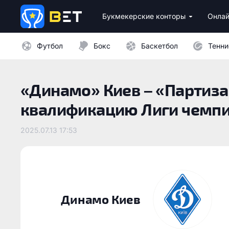
Букмекерские конторы
Онлай
Лицензионные букмекеры Украины
Лучшие провайдеры каз
Бездепозитные бо
Казино с минималь
Футбол
Бокс
Баскетбол
Тенни
«Динамо» Киев – «Партизан
квалификацию Лиги чемпи
2025.07.13 17:53
Динамо Киев