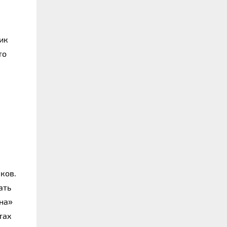
ик 
о 
ов. 
ть 
на» 
ах 