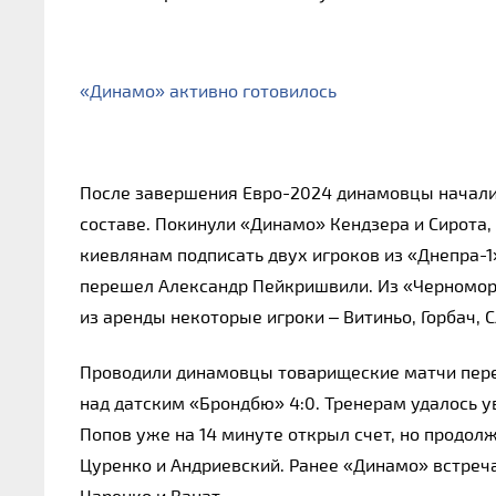
«Динамо»
 активно готовилось
После завершения Евро-2024 динамовцы начали п
составе. Покинули «Динамо» Кендзера и Сирота, 
киевлянам подписать двух игроков из «Днепра-1»
перешел Александр Пейкришвили. Из «Черномор
из аренды некоторые игроки – Витиньо, Горбач, С
Проводили динамовцы товарищеские матчи пере
над датским «Брондбю» 4:0. Тренерам удалось у
Попов уже на 14 минуте открыл счет, но продолж
Цуренко и Андриевский. Ранее «Динамо» встречал
Царенко и Ванат.