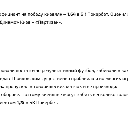
фициент на победу киевлян – 
1,64
 в БК Покербет. Оценили
Динамо» Киев – «Партизан».
овали достаточно результативный футбол, забивали в ка
анда с Шовковским существенно прибавила и во многих игр
» пропускал в товарищеских матчах и не производил 
обороне. Поэтому киевляне могут забить несколько голов.
циентом 
1,75
 в БК Покербет.