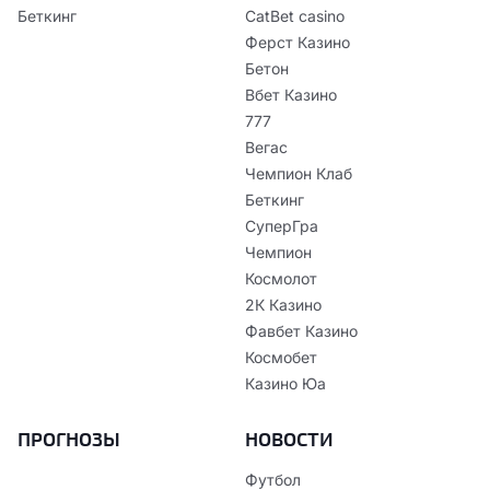
Беткинг
CatBet casino
Ферст Казино
Бетон
Вбет Казино
777
Вегас
Чемпион Клаб
Беткинг
СуперГра
Чемпион
Космолот
2К Казино
Фавбет Казино
Космобет
Казино Юа
ПРОГНОЗЫ
НОВОСТИ
Футбол