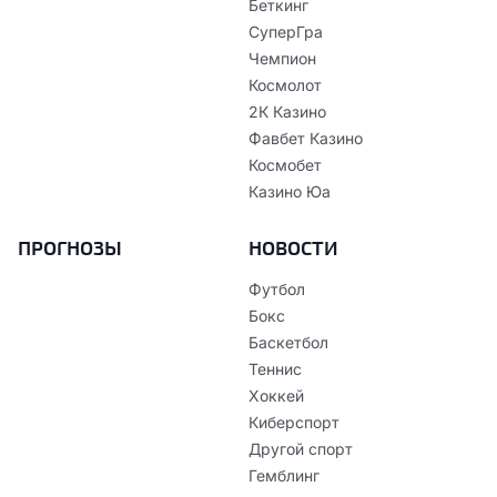
Беткинг
СуперГра
Чемпион
Космолот
2К Казино
Фавбет Казино
Космобет
Казино Юа
ПРОГНОЗЫ
НОВОСТИ
Футбол
Бокс
Баскетбол
Теннис
Хоккей
Киберспорт
Другой спорт
Гемблинг