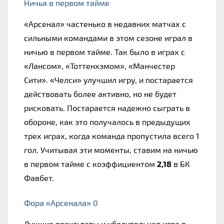
Ничья в первом тайме
«Арсенал» частенько в недавних матчах с 
сильными командами в этом сезоне играл в 
ничью в первом тайме. Так было в играх с 
«Лансом», «Тоттенхэмом», «Манчестер 
Сити». «Челси» улучшил игру, и постарается 
действовать более активно, но не будет 
рисковать. Постарается надежно сыграть в 
обороне, как это получалось в предыдущих 
трех играх, когда команда пропустила всего 1 
гол. Учитывая эти моменты, ставим на ничью 
в первом тайме с коэффициентом 
2,18
 в БК 
Фавбет.
Фора «Арсенала» 0
Лучшие результаты и убедительная игра в 