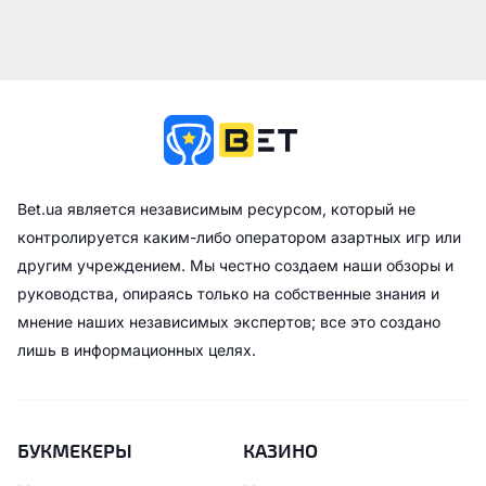
Bet.ua является независимым ресурсом, который не
контролируется каким-либо оператором азартных игр или
другим учреждением. Мы честно создаем наши обзоры и
руководства, опираясь только на собственные знания и
мнение наших независимых экспертов; все это создано
лишь в информационных целях.
БУКМЕКЕРЫ
КАЗИНО