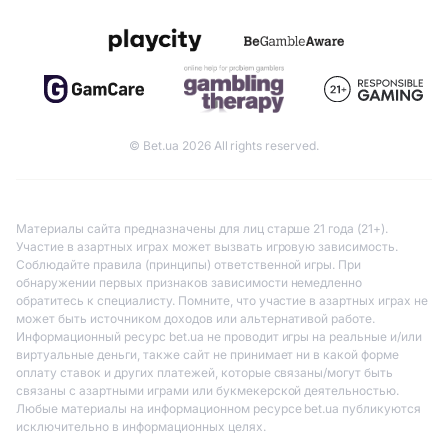
© Bet.ua 2026 All rights reserved.
Материалы сайта предназначены для лиц старше 21 года (21+).
Участие в азартных играх может вызвать игровую зависимость.
Соблюдайте правила (принципы) ответственной игры. При
обнаружении первых признаков зависимости немедленно
обратитесь к специалисту. Помните, что участие в азартных играх не
может быть источником доходов или альтернативой работе.
Информационный ресурс bet.ua не проводит игры на реальные и/или
виртуальные деньги, также сайт не принимает ни в какой форме
оплату ставок и других платежей, которые связаны/могут быть
связаны с азартными играми или букмекерской деятельностью.
Любые материалы на информационном ресурсе bet.ua публикуются
исключительно в информационных целях.