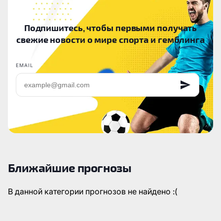
Подпишитесь, чтобы первыми получать
свежие новости о мире спорта и гемблинга
EMAIL
Ближайшие прогнозы
В данной категории прогнозов не найдено :(