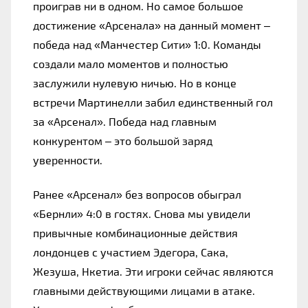
проиграв ни в одном. Но самое большое 
достижение «Арсенала» на данный момент – 
победа над «Манчестер Сити» 1:0. Команды 
создали мало моментов и полностью 
заслужили нулевую ничью. Но в конце 
встречи Мартинелли забил единственный гол 
за «Арсенал». Победа над главным 
конкурентом – это большой заряд 
уверенности.
Ранее «Арсенал» без вопросов обыграл 
«Бернли» 4:0 в гостях. Снова мы увидели 
привычные комбинационные действия 
лондонцев с участием Эдегора, Сака, 
Жезуша, Нкетиа. Эти игроки сейчас являются 
главными действующими лицами в атаке. 