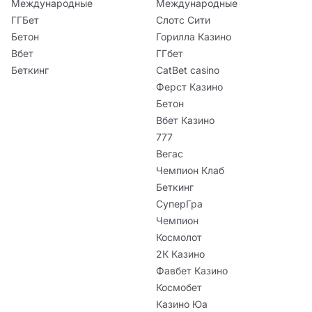
Международные
Международные
ГГБет
Слотс Сити
Бетон
Горилла Казино
Вбет
ГГбет
Беткинг
CatBet casino
Ферст Казино
Бетон
Вбет Казино
777
Вегас
Чемпион Клаб
Беткинг
СуперГра
Чемпион
Космолот
2К Казино
Фавбет Казино
Космобет
Казино Юа