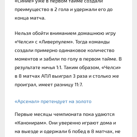
«Синие» уже в первом тайме создали 
преимущество в 2 гола и удержали его до 
конца матча.
Нельзя обойти вниманием домашнюю игру 
«Челси» с «Ливерпулем». Тогда команды 
создали примерно одинаковое количество 
моментов и забили по голу в первом тайме. В 
результате ничья 1:1. Таким образом, «Челси» 
в 8 матчах АПЛ выиграл 3 раза и столько же 
проиграл, имеет разницу 11:7.
«Арсенал» претендует на золото
Первые месяцы чемпионата пока удаются 
«Канонирам». Они уверенно играют дома и 
на выезде и одержали 6 побед в 8 матчах, не 