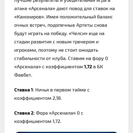
атаке «Арсенала» дают повод для ставок на 
«Канониров». Имея положительный баланс 
очных встреч, подопечные Артеты снова 
будут играть на победу. «Челси» еще на 
стадии развития с новым тренером и 
игроками, поэтому не стоит ожидать 
стабильности от клуба. Ставим на фору 0 
«Арсенала» с коэффициентом 
1,72
 в БК 
Фавбет.
Ставка 1
: Ничья в первом тайме с 
коэффициентом 2,18.
Ставка 2
: Фора «Арсенала» 0 с 
коэффициентом 1,72.