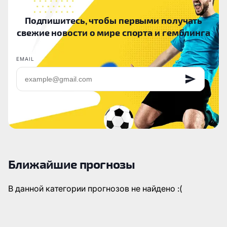
Подпишитесь, чтобы первыми получать
свежие новости о мире спорта и гемблинга
EMAIL
Ближайшие прогнозы
В данной категории прогнозов не найдено :(