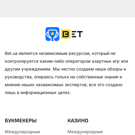
Bet.ua является независимым ресурсом, который не
контролируется каким-либо оператором азартных игр или
другим учреждением. Мы честно создаем наши обзоры и
руководства, опираясь только на собственные знания и
мнение наших независимых экспертов; все это создано
лишь в информационных целях.
БУКМЕКЕРЫ
КАЗИНО
Международные
Международные