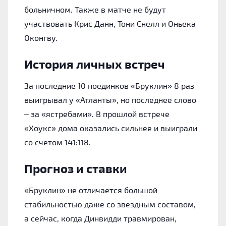
больничном. Также в матче не будут
участвовать Крис Данн, Тони Снелл и Оньека
Оконгву.
История личных встреч
За последние 10 поединков «Бруклин» 8 раз
выигрывал у «Атланты», но последнее слово
– за «ястребами». В прошлой встрече
«Хоукс» дома оказались сильнее и выиграли
со счетом 141:118.
Прогноз и ставки
«Бруклин» не отличается большой
стабильностью даже со звездным составом,
а сейчас, когда Динвидди травмирован,