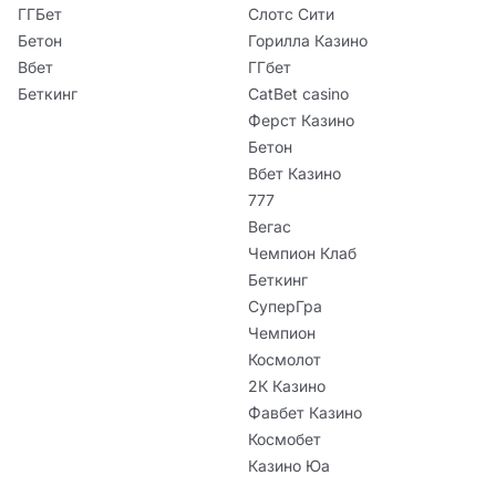
ГГБет
Слотс Сити
Бетон
Горилла Казино
Вбет
ГГбет
Беткинг
CatBet casino
Ферст Казино
Бетон
Вбет Казино
777
Вегас
Чемпион Клаб
Беткинг
СуперГра
Чемпион
Космолот
2К Казино
Фавбет Казино
Космобет
Казино Юа