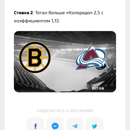
Ставка 2
: Тотал больше «Колорадо» 2,5 с 
коэффициентом 1,72.
ПОДЕЛИТЕСЬ C ДРУЗЬЯМИ