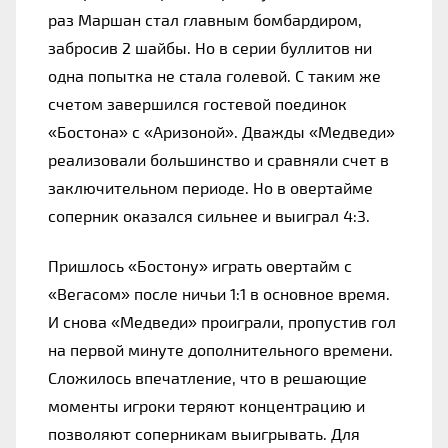
раз Маршан стал главным бомбардиром, 
забросив 2 шайбы. Но в серии буллитов ни 
одна попытка не стала голевой. С таким же 
счетом завершился гостевой поединок 
«Бостона» с «Аризоной». Дважды «Медведи» 
реализовали большинство и сравняли счет в 
заключительном периоде. Но в овертайме 
соперник оказался сильнее и выиграл 4:3.
Пришлось «Бостону» играть овертайм с 
«Вегасом» после ничьи 1:1 в основное время. 
И снова «Медведи» проиграли, пропустив гол 
на первой минуте дополнительного времени. 
Сложилось впечатление, что в решающие 
моменты игроки теряют концентрацию и 
позволяют соперникам выигрывать. Для 