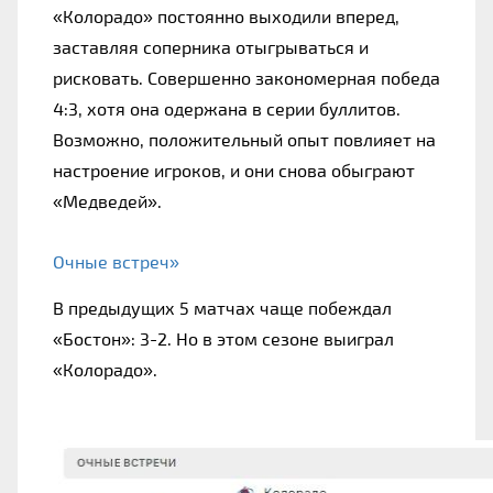
«Колорадо» постоянно выходили вперед, 
заставляя соперника отыгрываться и 
рисковать. Совершенно закономерная победа 
4:3, хотя она одержана в серии буллитов. 
Возможно, положительный опыт повлияет на 
настроение игроков, и они снова обыграют 
«Медведей».
Очные встреч»
В предыдущих 5 матчах чаще побеждал 
«Бостон»: 3-2. Но в этом сезоне выиграл 
«Колорадо».