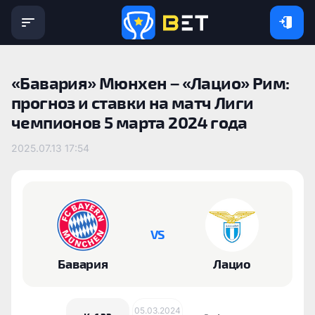
«Бавария» Мюнхен – «Лацио» Рим:
прогноз и ставки на матч Лиги
чемпионов 5 марта 2024 года
2025.07.13 17:54
VS
Бавария
Лацио
05.03.2024