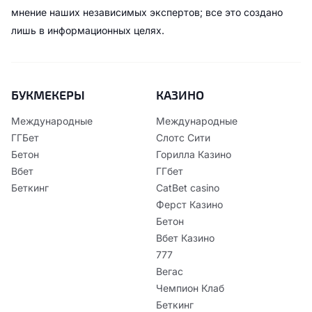
мнение наших независимых экспертов; все это создано
лишь в информационных целях.
БУКМЕКЕРЫ
КАЗИНО
Международные
Международные
ГГБет
Слотс Сити
Бетон
Горилла Казино
Вбет
ГГбет
Беткинг
CatBet casino
Ферст Казино
Бетон
Вбет Казино
777
Вегас
Чемпион Клаб
Беткинг