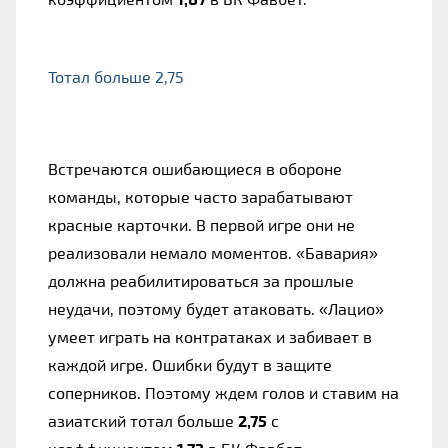
Тотал больше 2,75
Встречаются ошибающиеся в обороне 
команды, которые часто зарабатывают 
красные карточки. В первой игре они не 
реализовали немало моментов. «Бавария» 
должна реабилитироваться за прошлые 
неудачи, поэтому будет атаковать. «Лацио» 
умеет играть на контратаках и забивает в 
каждой игре. Ошибки будут в защите 
соперников. Поэтому ждем голов и ставим на 
азиатский тотал больше 
2,75
 с 