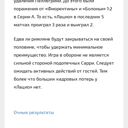
удаления Пеллегрини. До этого были 
поражения от «Фиорентины» и «Болоньи» 1:2 
в Серии А. То есть, «Лацио» в последних 5 
матчах проиграл 3 раза и выиграл 2.
Едва ли римляне будут закрываться на своей 
половине, чтобы удержать минимальное 
преимущество. Игра в обороне не является 
сильной стороной подопечных Сарри. Следует 
ожидать активных действий от гостей. Тем 
более что больших кадровых потерь у 
«Лацио» нет.
Очные результаты