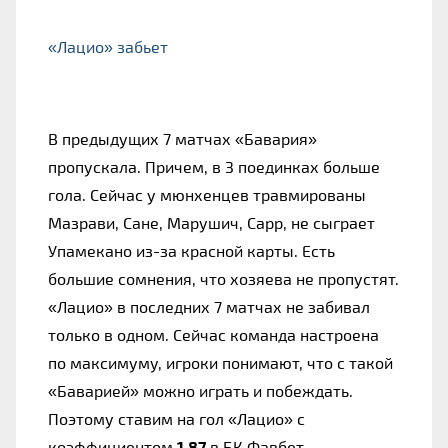
«Лацио» забьет
В предыдущих 7 матчах «Бавария» 
пропускала. Причем, в 3 поединках больше 
гола. Сейчас у мюнхенцев травмированы 
Мазрави, Сане, Марушич, Сарр, не сыграет 
Упамекано из-за красной карты. Есть 
большие сомнения, что хозяева не пропустят. 
«Лацио» в последних 7 матчах не забивал 
только в одном. Сейчас команда настроена 
по максимуму, игроки понимают, что с такой 
«Баварией» можно играть и побеждать. 
Поэтому ставим на гол «Лацио» с 
коэффициентом 
1,87
 в БК Фавбет.