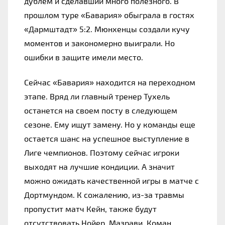
дублем и сделавший много полезного. В 
прошлом туре «Бавария» обыграла в гостях 
«Дармштадт» 5:2. Мюнхенцы создали кучу 
моментов и закономерно выиграли. Но 
ошибки в защите имели место.
Сейчас «Бавария» находится на переходном 
этапе. Вряд ли главный тренер Тухель 
останется на своем посту в следующем 
сезоне. Ему ищут замену. Но у команды еще 
остается шанс на успешное выступление в 
Лиге чемпионов. Поэтому сейчас игроки 
выходят на лучшие кондиции. А значит 
можно ожидать качественной игры в матче с 
Дортмундом. К сожалению, из-за травмы 
пропустит матч Кейн, также будут 
отсутствовать Нойер, Мазрави, Коман, 