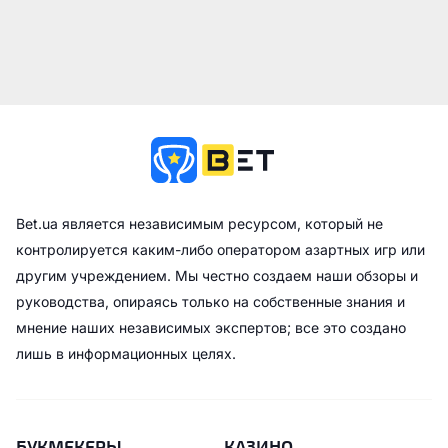
Bet.ua является независимым ресурсом, который не
контролируется каким-либо оператором азартных игр или
другим учреждением. Мы честно создаем наши обзоры и
руководства, опираясь только на собственные знания и
мнение наших независимых экспертов; все это создано
лишь в информационных целях.
БУКМЕКЕРЫ
КАЗИНО