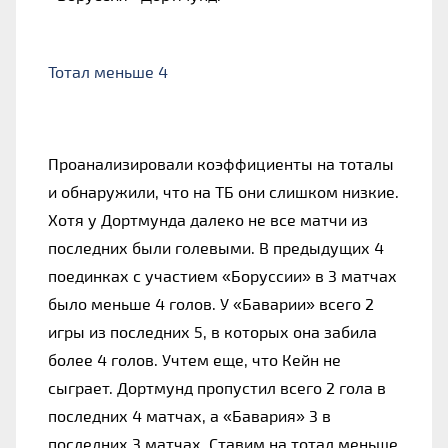
Тотал меньше 4
Проанализировали коэффициенты на тоталы 
и обнаружили, что на ТБ они слишком низкие. 
Хотя у Дортмунда далеко не все матчи из 
последних были голевыми. В предыдущих 4 
поединках с участием «Боруссии» в 3 матчах 
было меньше 4 голов. У «Баварии» всего 2 
игры из последних 5, в которых она забила 
более 4 голов. Учтем еще, что Кейн не 
сыграет. Дортмунд пропустил всего 2 гола в 
последних 4 матчах, а «Бавария» 3 в 
последних 3 матчах. Ставим на тотал меньше 