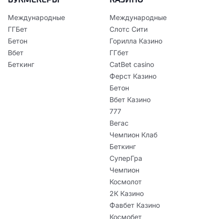
Международные
Международные
ГГБет
Слотс Сити
Бетон
Горилла Казино
Вбет
ГГбет
Беткинг
CatBet casino
Ферст Казино
Бетон
Вбет Казино
777
Вегас
Чемпион Клаб
Беткинг
СуперГра
Чемпион
Космолот
2К Казино
Фавбет Казино
Космобет