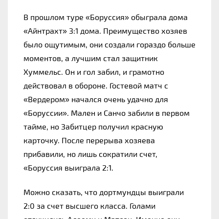
В прошлом туре «Боруссия» обыграла дома 
«Айнтрахт» 3:1 дома. Преимущество хозяев 
было ощутимым, они создали гораздо больше 
моментов, а лучшим стал защитник 
Хуммельс. Он и гол забил, и грамотно 
действовал в обороне. Гостевой матч с 
«Вердером» начался очень удачно для 
«Боруссии». Мален и Санчо забили в первом 
тайме, но Забитцер получил красную 
карточку. После перерыва хозяева 
прибавили, но лишь сократили счет, 
«Боруссия выиграла 2:1.
Можно сказать, что дортмундцы выиграли 
2:0 за счет высшего класса. Голами 