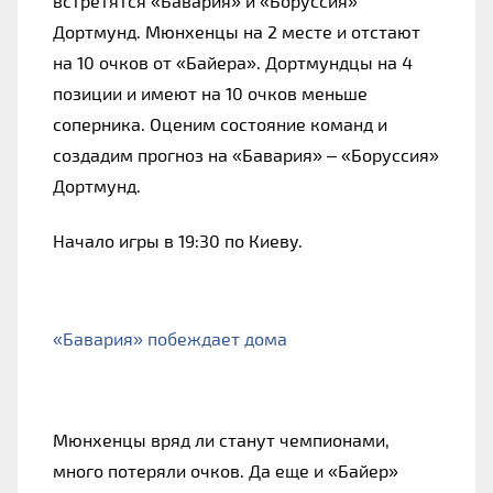
встретятся «Бавария» и «Боруссия» 
Дортмунд. Мюнхенцы на 2 месте и отстают 
на 10 очков от «Байера». Дортмундцы на 4 
позиции и имеют на 10 очков меньше 
соперника. Оценим состояние команд и 
создадим прогноз на «Бавария» – «Боруссия» 
Дортмунд.
Начало игры в 19:30 по Киеву.
«Бавария» побеждает дома
Мюнхенцы вряд ли станут чемпионами, 
много потеряли очков. Да еще и «Байер» 