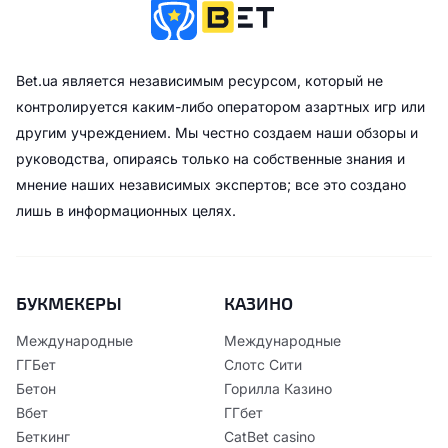
Bet.ua является независимым ресурсом, который не
контролируется каким-либо оператором азартных игр или
другим учреждением. Мы честно создаем наши обзоры и
руководства, опираясь только на собственные знания и
мнение наших независимых экспертов; все это создано
лишь в информационных целях.
БУКМЕКЕРЫ
КАЗИНО
Международные
Международные
ГГБет
Слотс Сити
Бетон
Горилла Казино
Вбет
ГГбет
Беткинг
CatBet casino