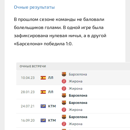
Очные результаты
В прошлом сезоне команды не баловали 
болельщиков голами. В одной игре была 
зафиксирована нулевая ничья, а в другой 
«Барселона» победила 1:0.