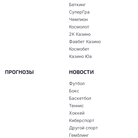
Беткинг
СуперГра
Чемпион
Космолот
2К Казино
Фавбет Казино
Космобет
Казино Юа
ПРОГНОЗЫ
НОВОСТИ
Футбол
Бокс
Баскетбол
Теннис
Хоккей
Киберспорт
Другой спорт
Гемблинг