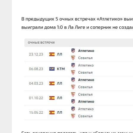
В предыдущих 5 очных встречах «Атлетико» выигр
выиграли дома 1:0 в Ла Лиге и соперник не созда
Есть основания полагать, что у «Севильи» меньш