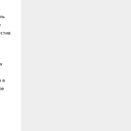
ь 
 
стив 
 
 в 
е 