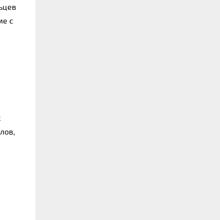
ьцев 
е с 
 
ов, 