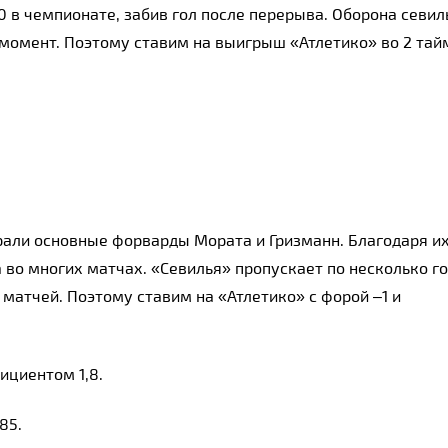
0 в чемпионате, забив гол после перерыва. Оборона севил
омент. Поэтому ставим на выигрыш «Атлетико» во 2 тайм
али основные форварды Мората и Гризманн. Благодаря их
во многих матчах. «Севилья» пропускает по несколько гол
матчей. Поэтому ставим на «Атлетико» с форой –1 и 
ициентом 1,8.
85.