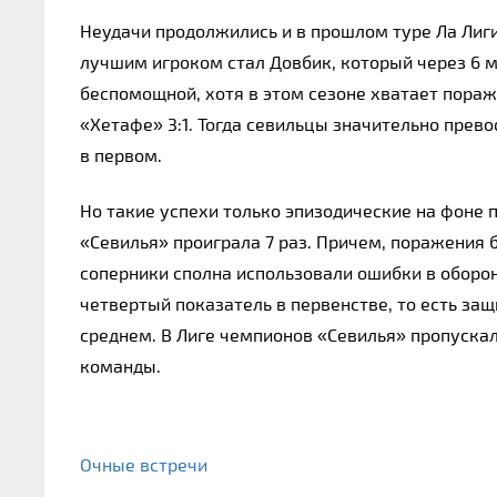
Неудачи продолжились и в прошлом туре Ла Лиги, 
лучшим игроком стал Довбик, который через 6 м
беспомощной, хотя в этом сезоне хватает пораж
«Хетафе» 3:1. Тогда севильцы значительно прево
в первом.
Но такие успехи только эпизодические на фоне п
«Севилья» проиграла 7 раз. Причем, поражения бы
соперники сполна использовали ошибки в обороне.
четвертый показатель в первенстве, то есть защ
среднем. В Лиге чемпионов «Севилья» пропускала 
команды.
Очные встречи