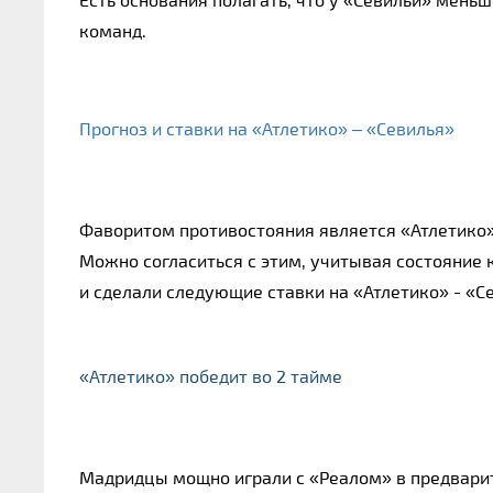
команд.
Прогноз и ставки на «Атлетико» – «Севилья»
Фаворитом противостояния является «Атлетико»
Можно согласиться с этим, учитывая состояние 
и сделали следующие ставки на «Атлетико» - «С
«Атлетико» победит во 2 тайме
Мадридцы мощно играли с «Реалом» в предварит