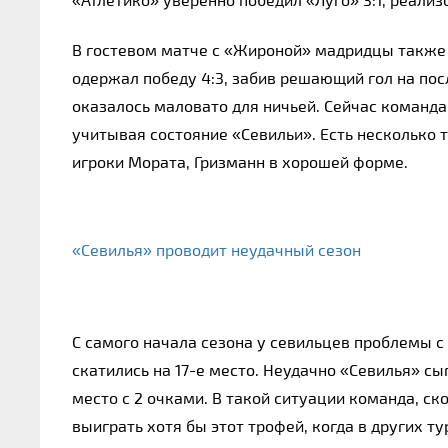
В гостевом матче с «Жироной» мадридцы также р
одержал победу 4:3, забив решающий гол на посл
оказалось маловато для ничьей. Сейчас команда
учитывая состояние «Севильи». Есть несколько 
игроки Мората, Гризманн в хорошей форме.
«Севилья» проводит неудачный сезон
С самого начала сезона у севильцев проблемы с 
скатились на 17-е место. Неудачно «Севилья» сы
место с 2 очками. В такой ситуации команда, ск
выиграть хотя бы этот трофей, когда в других ту