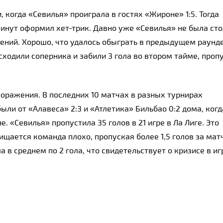
когда «Севилья» проиграла в гостях «Жироне» 1:5. Тогда 
инут оформил хет-трик. Давно уже «Севилья» не была стол
ений. Хорошо, что удалось обыграть в предыдущем раунде
сходили соперника и забили 3 гола во втором тайме, пропу
оражения. В последних 10 матчах в разных турнирах 
ли от «Алавеса» 2:3 и «Атлетика» Бильбао 0:2 дома, когда
 «Севилья» пропустила 35 голов в 21 игре в Ла Лиге. Это 
ищается команда плохо, пропуская более 1,5 голов за матч
в среднем по 2 гола, что свидетельствует о кризисе в игр