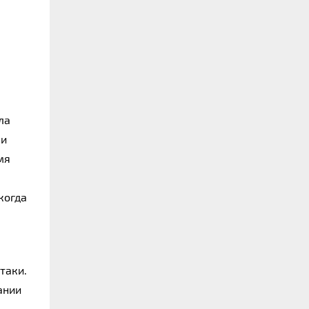
а 
и 
я 
огда 
аки. 
нии 