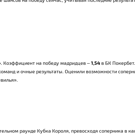
. Коэффициент на победу мадридцев – 
1,54
 в БК Покербет.
команд и очные результаты. Оценили возможности соперни
евилья».
ельном раунде Кубка Короля, превосходя соперника в ка