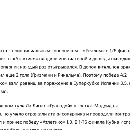
тч с принципиальным соперником – «Реалом» в 1/8 финал
листы «Атлетико» владели инициативой и дважды выходил
соперник каждый раз отыгрывался. В дополнительное врем
л еще 2 гола (Гризманн и Рикельме). Поэтому победа 4:2 
о» взял реванш за поражение в Суперкубке Испании 3:5, к
емя.
шлом туре Ла Лиги с «Гранадой» в гостях. Мадридцы 
 но умело отражали атаки соперника и проводили контрат
и принес победу «Атлетико» 1:0. В 1/16 финала Кубка Испа
зовав большинство моментов.