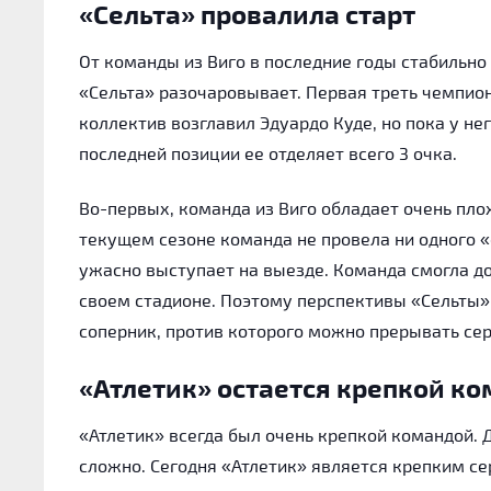
«Сельта» провалила старт
От команды из Виго в последние годы стабильно
«Сельта» разочаровывает. Первая треть чемпио
коллектив возглавил Эдуардо Куде, но пока у нег
последней позиции ее отделяет всего 3 очка.
Во-первых, команда из Виго обладает очень плох
текущем сезоне команда не провела ни одного «с
ужасно выступает на выезде. Команда смогла до
своем стадионе. Поэтому перспективы «Сельты» 
соперник, против которого можно прерывать сер
«Атлетик» остается крепкой к
«Атлетик» всегда был очень крепкой командой. Д
сложно. Сегодня «Атлетик» является крепким се