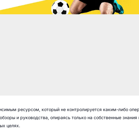
висимым ресурсом, который не контролируется каким-либо опе
обзоры и руководства, опираясь только на собственные знания
ых целях.