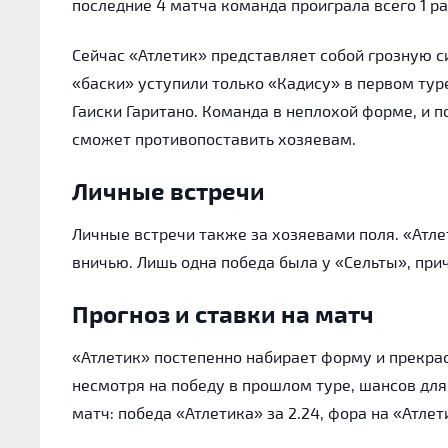
последние 4 матча команда проиграла всего 1 ра
Сейчас «Атлетик» представляет собой грозную си
«баски» уступили только «Кадису» в первом ту
Гаиски Гаритано. Команда в неплохой форме, и п
сможет противопоставить хозяевам.
Личные встречи
Личные встречи также за хозяевами поля. «Атле
вничью. Лишь одна победа была у «Сельты», при
Прогноз и ставки на матч
«Атлетик» постепенно набирает форму и прекрасн
несмотря на победу в прошлом туре, шансов для
матч: победа «Атлетика» за 2.24, фора на «Атлетик