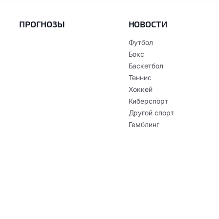
ПРОГНОЗЫ
НОВОСТИ
Футбол
Бокс
Баскетбол
Теннис
Хоккей
Киберспорт
Другой спорт
Гемблинг