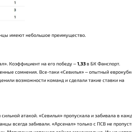
онцы имеют небольшое преимущество.
». Коэффициент на его победу – 
1,33 
в БК Фанспорт. 
ленные сомнения. Все-таки «Севилья» – опытный еврокубк
енили возможности команд и сделали такие ставки на 
сильной атакой. «Севилья» пропускала и забивала в кажд
панцы всегда забивали. «Арсенал» только с ПСВ не пропусти
х. Мотивация испанцев сейчас максимальна. Их не устрои