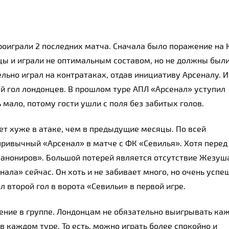
оиграли 2 последних матча. Сначала было поражение на К
нцы и играли не оптимальным составом, но не должны были
льно играл на контратаках, отдав инициативу Арсеналу. И 
й гол лондонцев. В прошлом туре АПЛ «Арсенал» уступил 
мало, потому гости ушли с поля без забитых голов.
ет хуже в атаке, чем в предыдущие месяцы. По всей 
привычный «Арсенал» в матче с ФК «Севилья». Хотя перед 
анониров». Большой потерей является отсутствие Жезуша
ла» сейчас. Он хоть и не забивает много, но очень успеш
 второй гол в ворота «Севильи» в первой игре.
ение в группе. Лондонцам не обязательно выигрывать каж
в каждом туре. То есть, можно играть более спокойно и 