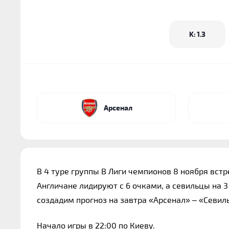
K: 1.3
Арсенал
В 4 туре группы B Лиги чемпионов 8 ноября встр
Англичане лидируют с 6 очками, а севильцы на 3
создадим прогноз на завтра «Арсенал» – «Севил
Начало игры в 22:00 по Киеву.