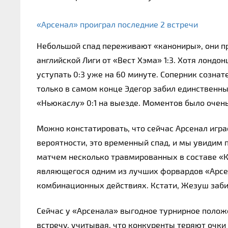
«Арсенал» проиграл последние 2 встречи
Небольшой спад переживают «канониры», они пр
английской Лиги от «Вест Хэма» 1:3. Хотя лондо
уступать 0:3 уже на 60 минуте. Соперник сознате
только в самом конце Эдегор забил единственны
«Ньюкаслу» 0:1 на выезде. Моментов было очень 
Можно констатировать, что сейчас Арсенал игра
вероятности, это временный спад, и мы увидим 
матчем несколько травмированных в составе «К
являющегося одним из лучших форвардов «Арсена
комбинационных действиях. Кстати, Жезуш забил
Сейчас у «Арсенала» выгодное турнирное полож
встречу, учитывая, что конкуренты теряют очки 