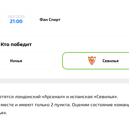
08.11.2023
21:00
Кто победит
Ничья
Севилья
етятся лондонский «Арсенал» и испанская «Севилья». 
 месте и имеют только 2 пункта. Оценим состояние команд
ья».