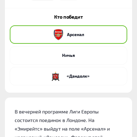
Кто победит
Арсенал
Ничья
«Дандолк»
В вечерней программе Лиги Европы
состоится поединок в Лондоне. На
«Эмирейтс» выйдут на поле «Арсенал» и