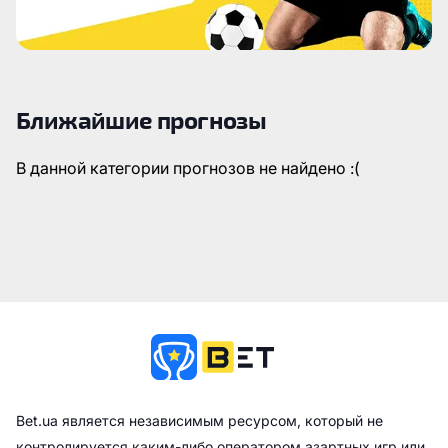
Ближайшие прогнозы
В данной категории прогнозов не найдено :(
Bet.ua является независимым ресурсом, который не
контролируется каким-либо оператором азартных игр или