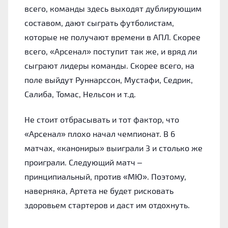
всего, команды здесь выходят дублирующим
составом, дают сыграть футболистам,
которые не получают времени в АПЛ. Скорее
всего, «Арсенал» поступит так же, и вряд ли
сыграют лидеры команды. Скорее всего, на
поле выйдут Руннарссон, Мустафи, Седрик,
Салиба, Томас, Нельсон и т.д.
Не стоит отбрасывать и тот фактор, что
«Арсенал» плохо начал чемпионат. В 6
матчах, «канониры» выиграли 3 и столько же
проиграли. Следующий матч –
принципиальный, против «МЮ». Поэтому,
наверняка, Артета не будет рисковать
здоровьем стартеров и даст им отдохнуть.