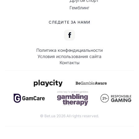
Другой спорт
Гемблинг
СЛЕДИТЕ ЗА НАМИ
Политика конфендициальности
Условия использования сайта
Контакты
© Bet.ua 2026 All rights reserved.