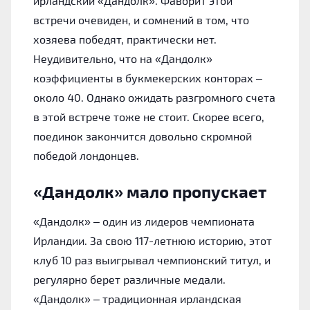
ирландский «Дандолк». Фаворит этой
встречи очевиден, и сомнений в том, что
хозяева победят, практически нет.
Неудивительно, что на «Дандолк»
коэффициенты в букмекерских конторах –
около 40. Однако ожидать разгромного счета
в этой встрече тоже не стоит. Скорее всего,
поединок закончится довольно скромной
победой лондонцев.
«Дандолк» мало пропускает
«Дандолк» – один из лидеров чемпионата
Ирландии. За свою 117-летнюю историю, этот
клуб 10 раз выигрывал чемпионский титул, и
регулярно берет различные медали.
«Дандолк» – традиционная ирландская