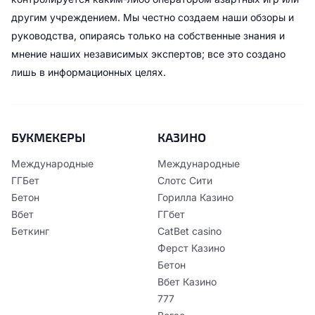
другим учреждением. Мы честно создаем наши обзоры и
руководства, опираясь только на собственные знания и
мнение наших независимых экспертов; все это создано
лишь в информационных целях.
БУКМЕКЕРЫ
КАЗИНО
Международные
Международные
ГГБет
Слотс Сити
Бетон
Горилла Казино
Вбет
ГГбет
Беткинг
CatBet casino
Ферст Казино
Бетон
Вбет Казино
777