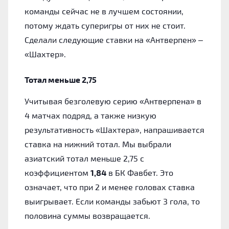
команды сейчас не в лучшем состоянии,
потому ждать суперигры от них не стоит.
Сделали следующие ставки на «Антверпен» –
«Шахтер».
Тотал меньше 2,75
Учитывая безголевую серию «Антверпена» в
4 матчах подряд, а также низкую
результативность «Шахтера», напрашивается
ставка на нижний тотал. Мы выбрали
азиатский тотал меньше 2,75 с
коэффициентом
1,84
в БК Фавбет. Это
означает, что при 2 и менее головах ставка
выигрывает. Если команды забьют 3 гола, то
половина суммы возвращается.