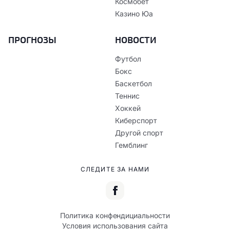
Космобет
Казино Юа
ПРОГНОЗЫ
НОВОСТИ
Футбол
Бокс
Баскетбол
Теннис
Хоккей
Киберспорт
Другой спорт
Гемблинг
СЛЕДИТЕ ЗА НАМИ
Политика конфендициальности
Условия использования сайта