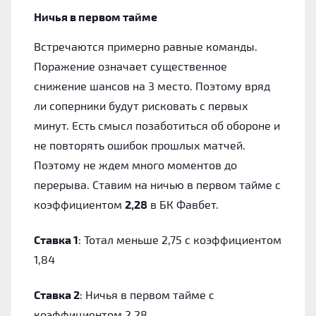
Ничья в первом тайме
Встречаются примерно равные команды.
Поражение означает существенное
снижение шансов на 3 место. Поэтому вряд
ли соперники будут рисковать с первых
минут. Есть смысл позаботиться об обороне и
не повторять ошибок прошлых матчей.
Поэтому не ждем много моментов до
перерыва. Ставим на ничью в первом тайме с
коэффициентом
2,28
в БК Фавбет.
Ставка 1
: Тотал меньше 2,75 с коэффициентом
1,84
Ставка 2
: Ничья в первом тайме с
коэффициентом 2,28.