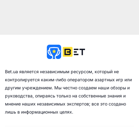
Bet.ua является независимым ресурсом, который не
контролируется каким-либо оператором азартных игр или
другим учреждением. Мы честно создаем наши обзоры и
руководства, опираясь только на собственные знания и
мнение наших независимых экспертов; все это создано
лишь в информационных целях.