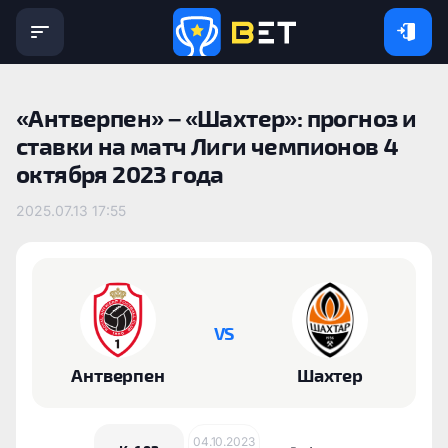
«Антверпен» – «Шахтер»: прогноз и
ставки на матч Лиги чемпионов 4
октября 2023 года
2025.07.13 17:55
VS
Антверпен
‎Шахтер
04.10.2023