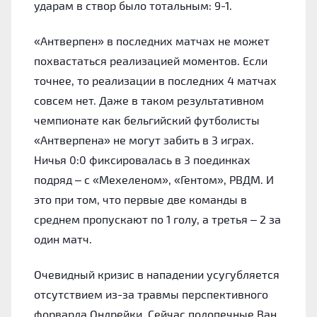
ударам в створ было тотальным: 9-1.
«Антверпен» в последних матчах не может
похвастаться реализацией моментов. Если
точнее, то реализации в последних 4 матчах
совсем нет. Даже в таком результативном
чемпионате как бельгийский футболисты
«Антверпена» не могут забить в 3 играх.
Ничья 0:0 фиксировалась в 3 поединках
подряд – с «Мехеленом», «Гентом», РВДМ. И
это при том, что первые две команды в
среднем пропускают по 1 голу, а третья – 2 за
один матч.
Очевидный кризис в нападении усугубляется
отсутствием из-за травмы перспективного
форварда Ондрейки. Сейчас подопечные Ван