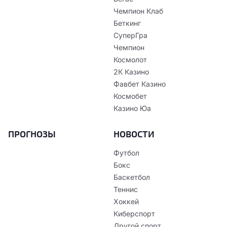
Чемпион Клаб
Беткинг
СуперГра
Чемпион
Космолот
2К Казино
Фавбет Казино
Космобет
Казино Юа
ПРОГНОЗЫ
НОВОСТИ
Футбол
Бокс
Баскетбол
Теннис
Хоккей
Киберспорт
Другой спорт