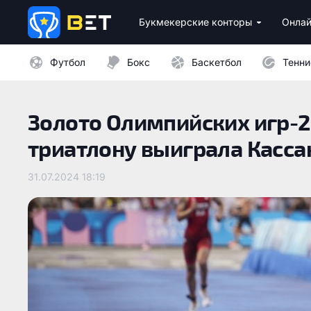
Букмекерские конторы
Онлай
Лицензионные букмекеры Украины
Лучшие провайдеры каз
Бездепозитные бо
Казино с минималь
Футбол
Бокс
Баскетбол
Тенни
Золото Олимпийских игр-2
триатлону выиграла Касса
31.07.2024 18:19