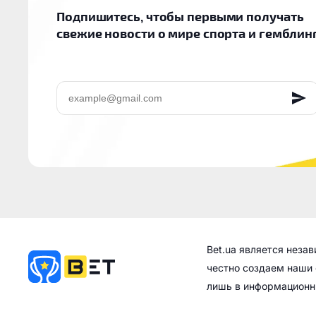
Подпишитесь, чтобы первыми получать
свежие новости о мире спорта и гемблин
EMAIL
Bet.ua является неза
честно создаем наши 
лишь в информационн