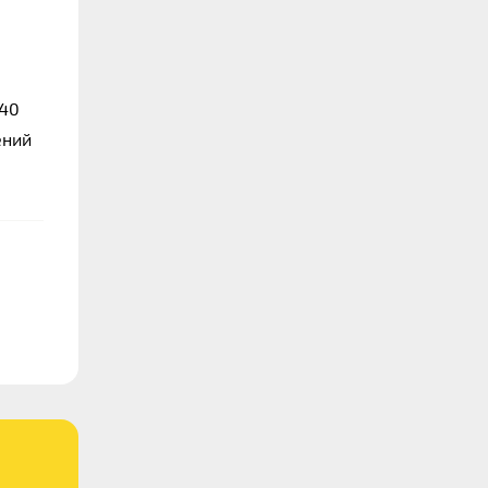
40 
ний 