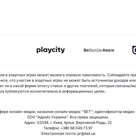
стие в азартных играх может вызвать игровую зависимость. Соблюдайте пр
ите, что участие в азартных играх не может быть источником доходов или
ает ни в какой форме оплату ставок и других платежей, которые связаны/
ua публикуются исключительно в информационных целях.
фере онлайн-медиа; название онлайн-медиа: "BET"; идентификатор медиа 
ООО "Адвайз Украина". Все права защищены.
Адрес: 02094, г. Киев, бульв. Верховной Рады, 22
Телефон: +380 66 048 73 97
Электронная почта:
pr@bet.ua