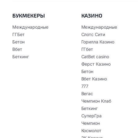
БУКМЕКЕРЫ
КАЗИНО
Международные
Международные
ГГБет
Слотс Сити
Бетон
Горилла Казино
Вбет
ГГбет
Беткинг
CatBet casino
Ферст Казино
Бетон
Вбет Казино
777
Вегас
Чемпион Клаб
Беткинг
СуперГра
Чемпион
Космолот
2К Казино