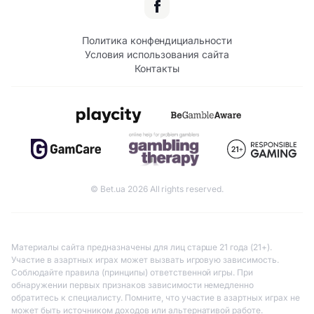
Политика конфендициальности
Условия использования сайта
Контакты
© Bet.ua 2026 All rights reserved.
Материалы сайта предназначены для лиц старше 21 года (21+).
Участие в азартных играх может вызвать игровую зависимость.
Соблюдайте правила (принципы) ответственной игры. При
обнаружении первых признаков зависимости немедленно
обратитесь к специалисту. Помните, что участие в азартных играх не
может быть источником доходов или альтернативой работе.