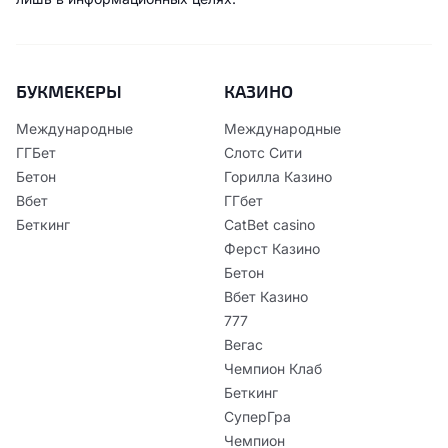
БУКМЕКЕРЫ
КАЗИНО
Международные
Международные
ГГБет
Слотс Сити
Бетон
Горилла Казино
Вбет
ГГбет
Беткинг
CatBet casino
Ферст Казино
Бетон
Вбет Казино
777
Вегас
Чемпион Клаб
Беткинг
СуперГра
Чемпион