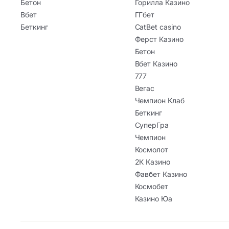
Бетон
Горилла Казино
Вбет
ГГбет
Беткинг
CatBet casino
Ферст Казино
Бетон
Вбет Казино
777
Вегас
Чемпион Клаб
Беткинг
СуперГра
Чемпион
Космолот
2К Казино
Фавбет Казино
Космобет
Казино Юа