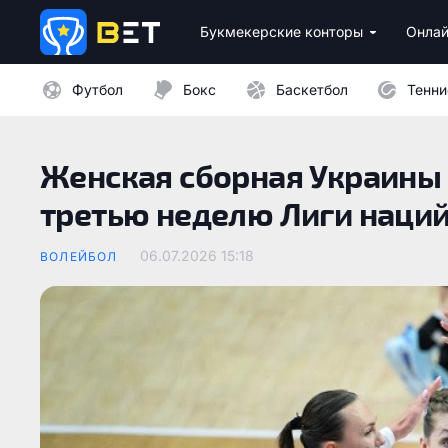
Букмекерские конторы
Онлай
Лицензионные букмекеры Украины
Лучшие провайдеры каз
Бездепозитные бо
Казино с минималь
Футбол
Бокс
Баскетбол
Тенни
Женская сборная Украины 
третью неделю Лиги наци
06.07.2026 15:18
ВОЛЕЙБОЛ