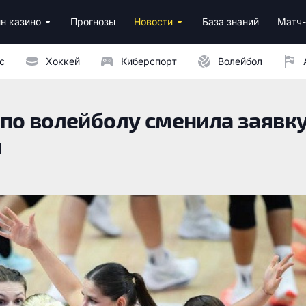
н казино
Прогнозы
Новости
База знаний
Матч-
ино
нусы за регистрацию
ным депозитом
с
Хоккей
Киберспорт
Волейбол
по волейболу сменила заявку
й