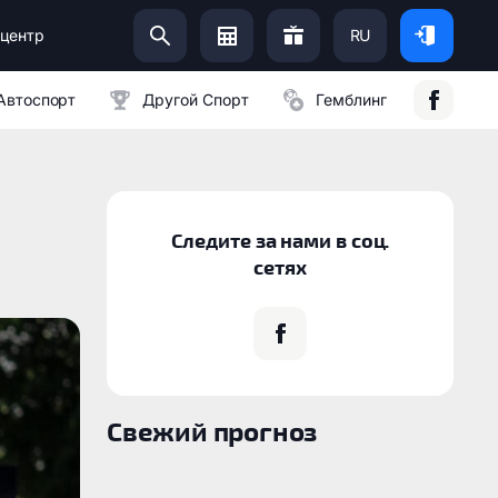
центр
RU
Помоги Украинской Армии:
Автоспорт
Другой Спорт
Гемблинг
Следите за нами в соц.
сетях
Свежий прогноз