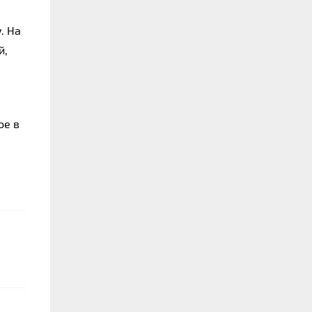
 На 
, 
е в 