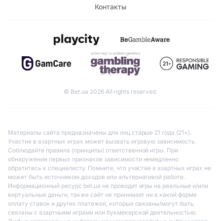
Контакты
© Bet.ua 2026 All rights reserved.
Материалы сайта предназначены для лиц старше 21 года (21+).
Участие в азартных играх может вызвать игровую зависимость.
Соблюдайте правила (принципы) ответственной игры. При
обнаружении первых признаков зависимости немедленно
обратитесь к специалисту. Помните, что участие в азартных играх не
может быть источником доходов или альтернативой работе.
Информационный ресурс bet.ua не проводит игры на реальные и/или
виртуальные деньги, также сайт не принимает ни в какой форме
оплату ставок и других платежей, которые связаны/могут быть
связаны с азартными играми или букмекерской деятельностью.