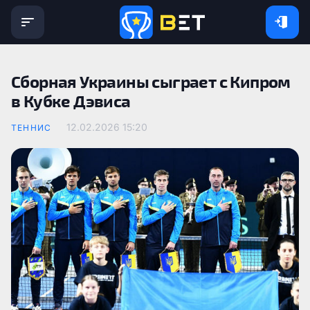
Сборная Украины сыграет с Кипром
в Кубке Дэвиса
12.02.2026 15:20
ТЕННИС