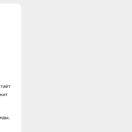
стаёт
ежит
нды,