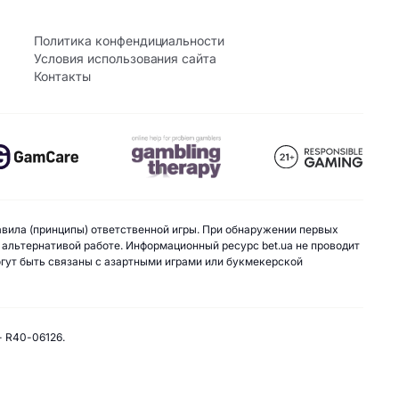
Политика конфендициальности
Условия использования сайта
Контакты
авила (принципы) ответственной игры. При обнаружении первых
 альтернативой работе. Информационный ресурс bet.ua не проводит
могут быть связаны с азартными играми или букмекерской
- R40-06126.