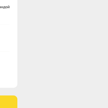
андой