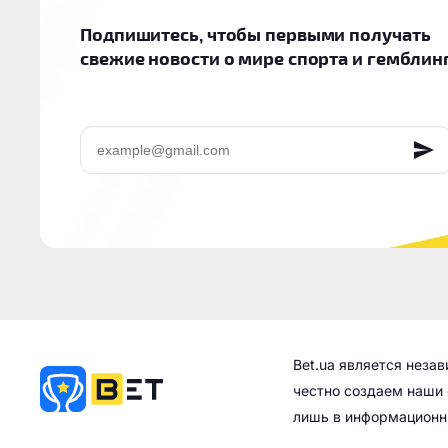
Подпишитесь, чтобы первыми получать
свежие новости о мире спорта и гемблин
EMAIL
Bet.ua является неза
честно создаем наши 
лишь в информационн