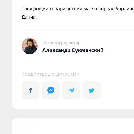
Следующий товарищеский матч сборная Украины 
Дании.
Главный редактор
Александр Сукманский
ПОДЕЛИТЕСЬ C ДРУЗЬЯМИ