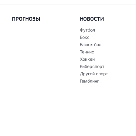
ПРОГНОЗЫ
НОВОСТИ
Футбол
Бокс
Баскетбол
Теннис
Хоккей
Киберспорт
Другой спорт
Гемблинг