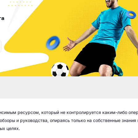
га
висимым ресурсом, который не контролируется каким-либо опе
обзоры и руководства, опираясь только на собственные знания
ых целях.