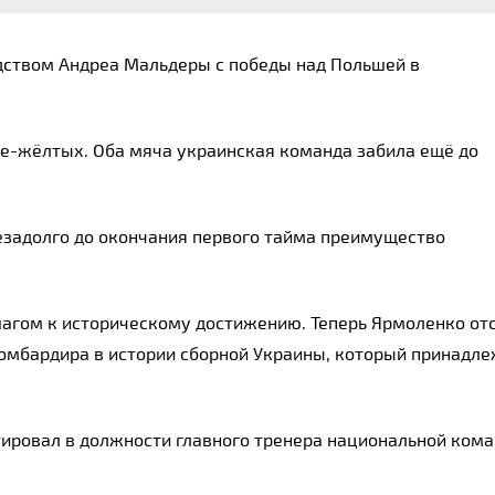
дством Андреа Мальдеры с победы над Польшей в
не-жёлтых. Оба мяча украинская команда забила ещё до
незадолго до окончания первого тайма преимущество
шагом к историческому достижению. Теперь Ярмоленко от
бомбардира в истории сборной Украины, который принадл
ировал в должности главного тренера национальной кома