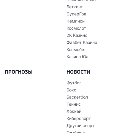
Беткинг
СуперГра
Чемпион
Космолот
2К Казино
Фавбет Казино
Космобет
Казино Юа
ПРОГНОЗЫ
НОВОСТИ
Футбол
Бокс
Баскетбол
Теннис
Хоккей
Киберспорт
Другой спорт
Гемблинг