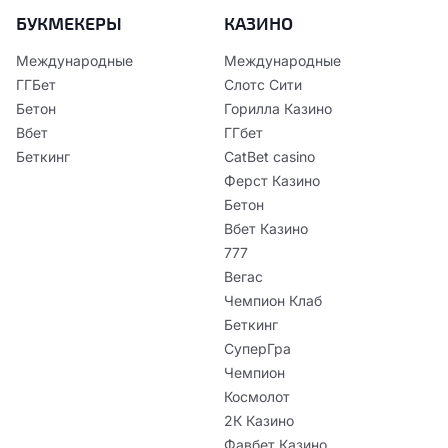
БУКМЕКЕРЫ
КАЗИНО
Международные
Международные
ГГБет
Слотс Сити
Бетон
Горилла Казино
Вбет
ГГбет
Беткинг
CatBet casino
Ферст Казино
Бетон
Вбет Казино
777
Вегас
Чемпион Клаб
Беткинг
СуперГра
Чемпион
Космолот
2К Казино
Фавбет Казино