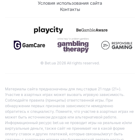
Условия использования сайта
Контакты
© Bet.ua 2026 All rights reserved.
Материалы сайта предназначены для лиц старше 21 года (21+).
Участие в азартных играх может вызвать игровую зависимость.
Соблюдайте правила (принципы) ответственной игры. При
обнаружении первых признаков зависимости немедленно
обратитесь к специалисту. Помните, что участие в азартных играх не
может быть источником доходов или альтернативой работе.
Информационный ресурс bet.ua не проводит игры на реальные и/или
виртуальные деньги, также сайт не принимает ни в какой форме
оплату ставок и других платежей, которые связаны/могут быть
связаны с азартными играми или букмекерской деятельностью.