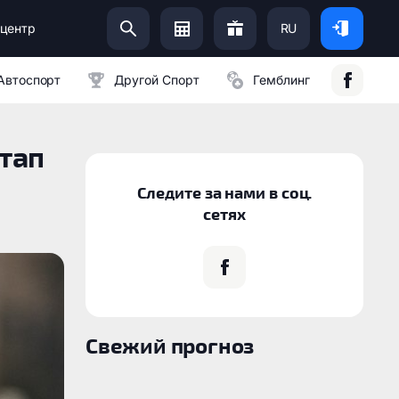
центр
RU
Помоги Украинской Армии:
Автоспорт
Другой Спорт
Гемблинг
тап
Следите за нами в соц.
сетях
Свежий прогноз