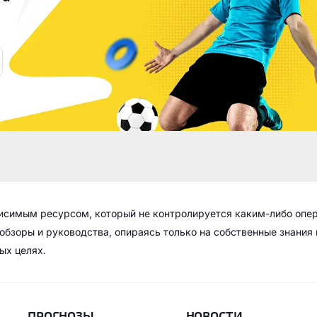
висимым ресурсом, который не контролируется каким-либо опе
обзоры и руководства, опираясь только на собственные знания
ых целях.
ПРОГНОЗЫ
НОВОСТИ