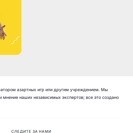
ратором азартных игр или другим учреждением. Мы
 и мнение наших независимых экспертов; все это создано
СЛЕДИТЕ ЗА НАМИ