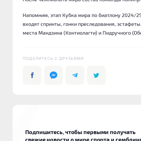
Напомним, этап Кубка мира по биатлону 2024/25
входят спринты, гонки преследования, эстафеты
места Мандзина (Контиолагти) и Пидручного (Об
ПОДЕЛИТЕСЬ C ДРУЗЬЯМИ
Подпишитесь, чтобы первыми получать
свежие новости о мире спорта и гемблин