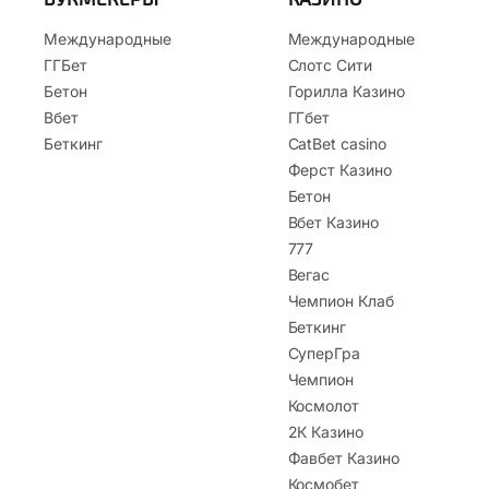
Международные
Международные
ГГБет
Слотс Сити
Бетон
Горилла Казино
Вбет
ГГбет
Беткинг
CatBet casino
Ферст Казино
Бетон
Вбет Казино
777
Вегас
Чемпион Клаб
Беткинг
СуперГра
Чемпион
Космолот
2К Казино
Фавбет Казино
Космобет