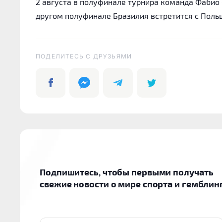
2 августа в полуфинале турнира команда Фабио С
другом полуфинале Бразилия встретится с Польш
ПОДЕЛИТЕСЬ C ДРУЗЬЯМИ
Подпишитесь, чтобы первыми получать
свежие новости о мире спорта и гемблин
EMAIL