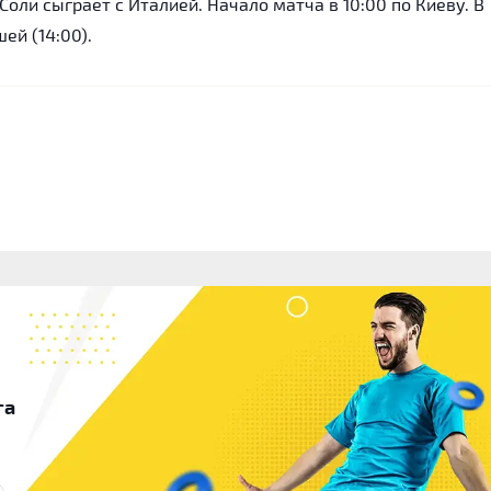
оли сыграет с Италией. Начало матча в 10:00 по Киеву. В
ей (14:00).
га