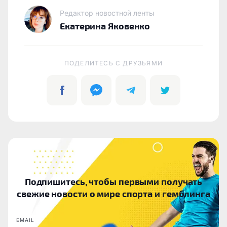
Редактор новостной ленты
Екатерина Яковенко
ПОДЕЛИТЕСЬ C ДРУЗЬЯМИ
Подпишитесь, чтобы первыми получать
свежие новости о мире спорта и гемблинга
EMAIL