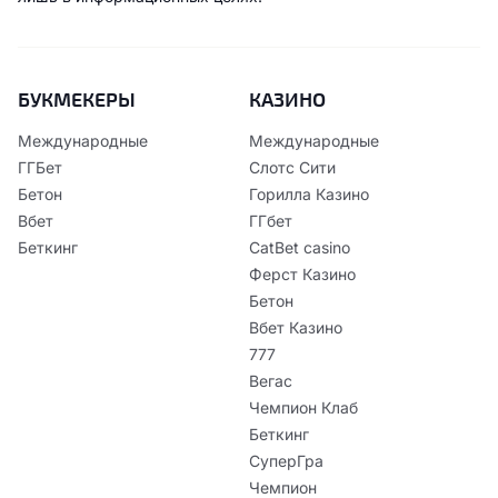
БУКМЕКЕРЫ
КАЗИНО
Международные
Международные
ГГБет
Слотс Сити
Бетон
Горилла Казино
Вбет
ГГбет
Беткинг
CatBet casino
Ферст Казино
Бетон
Вбет Казино
777
Вегас
Чемпион Клаб
Беткинг
СуперГра
Чемпион