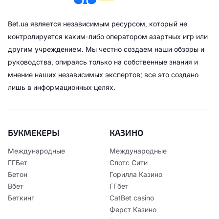
Bet.ua является независимым ресурсом, который не
контролируется каким-либо оператором азартных игр или
другим учреждением. Мы честно создаем наши обзоры и
руководства, опираясь только на собственные знания и
мнение наших независимых экспертов; все это создано
лишь в информационных целях.
БУКМЕКЕРЫ
КАЗИНО
Международные
Международные
ГГБет
Слотс Сити
Бетон
Горилла Казино
Вбет
ГГбет
Беткинг
CatBet casino
Ферст Казино