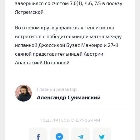
завершился со счетом 7:6(1), 4:6, 7:5 в пользу
Ястремской.
Во втором круге украинская теннисистка
встретится с победительницей матча между
испанкой Джессикой Бузас Манейро и 27-й
сеяной представительницей Австрии
Анастасией Потаповой.
Главный редактор
Александр Сукманский
ПОДЕЛИТЕСЬ C ДРУЗЬЯМИ