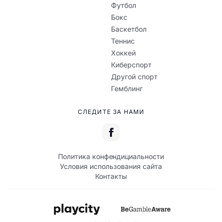
Футбол
Бокс
Баскетбол
Теннис
Хоккей
Киберспорт
Другой спорт
Гемблинг
СЛЕДИТЕ ЗА НАМИ
Политика конфендициальности
Условия использования сайта
Контакты