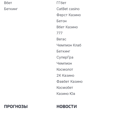
Вбет
ГГбет
Беткинг
CatBet casino
Ферст Казино
Бетон
Вбет Казино
777
Вегас
Чемпион Клаб
Беткинг
СуперГра
Чемпион
Космолот
2К Казино
Фавбет Казино
Космобет
Казино Юа
ПРОГНОЗЫ
НОВОСТИ