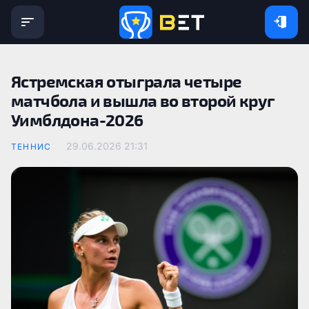
Ястремская отыграла четыре
матчбола и вышла во второй круг
Уимблдона-2026
29.06.2026 21:31
ТЕННИС