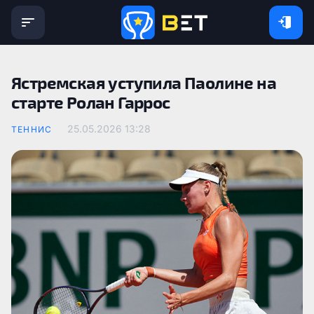
Ястремская уступила Паолине на
старте Ролан Гаррос
25.05.2026 13:28
ТЕННИС