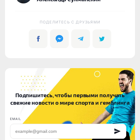
ПОДЕЛИТЕСЬ C ДРУЗЬЯМИ
Подпишитесь, чтобы первыми получать
свежие новости о мире спорта и гемблинга
EMAIL