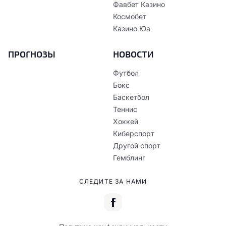
Фавбет Казино
Космобет
Казино Юа
ПРОГНОЗЫ
НОВОСТИ
Футбол
Бокс
Баскетбол
Теннис
Хоккей
Киберспорт
Другой спорт
Гемблинг
СЛЕДИТЕ ЗА НАМИ