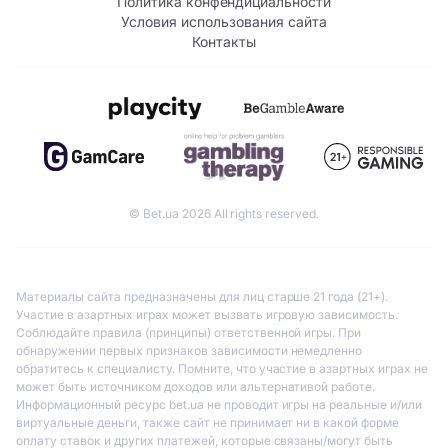
Политика конфендициальности
Условия использования сайта
Контакты
© Bet.ua 2026 All rights reserved.
Материалы сайта предназначены для лиц старше 21 года (21+).
Участие в азартных играх может вызвать игровую зависимость.
Соблюдайте правила (принципы) ответственной игры. При
обнаружении первых признаков зависимости немедленно
обратитесь к специалисту. Помните, что участие в азартных играх не
может быть источником доходов или альтернативой работе.
Информационный ресурс bet.ua не проводит игры на реальные и/или
виртуальные деньги, также сайт не принимает ни в какой форме
оплату ставок и других платежей, которые связаны/могут быть