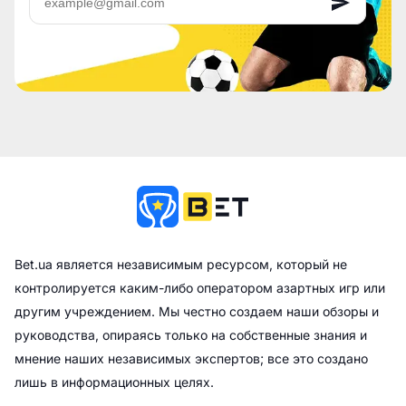
Bet.ua является независимым ресурсом, который не
контролируется каким-либо оператором азартных игр или
другим учреждением. Мы честно создаем наши обзоры и
руководства, опираясь только на собственные знания и
мнение наших независимых экспертов; все это создано
лишь в информационных целях.